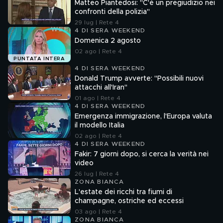
Matteo Piantedosi: "C'è un pregiudizio nei
confronti della polizia"
29 lug | Rete 4
4 DI SERA WEEKEND
Domenica 2 agosto
02 ago | Rete 4
PUNTATA INTERA
4 DI SERA WEEKEND
Donald Trump avverte: "Possibili nuovi
attacchi all'Iran"
01 ago | Rete 4
4 DI SERA WEEKEND
Emergenza immigrazione, l'Europa valuta
il modello Italia
02 ago | Rete 4
4 DI SERA WEEKEND
Fakir: 7 giorni dopo, si cerca la verità nei
video
26 lug | Rete 4
ZONA BIANCA
L'estate dei ricchi tra fiumi di
champagne, ostriche ed eccessi
03 ago | Rete 4
ZONA BIANCA