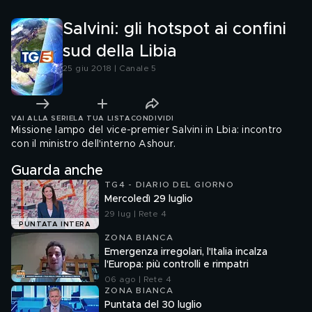
Salvini: gli hotspot ai confini
sud della Libia
25 giu 2018 | Canale 5
VAI ALLA SERIE
LA TUA LISTA
CONDIVIDI
Missione lampo del vice-premier Salvini in Lbia: incontro
con il ministro dell'interno Ashour.
Guarda anche
TG4 - DIARIO DEL GIORNO
Mercoledì 29 luglio
29 lug | Rete 4
PUNTATA INTERA
ZONA BIANCA
Emergenza irregolari, l'Italia incalza
l'Europa: più controlli e rimpatri
06 ago | Rete 4
ZONA BIANCA
Puntata del 30 luglio