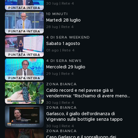
30 lug | Rete 4
PUNTATA INTERA
10 MINUTI
Martedì 28 luglio
28 lug | Rete 4
PUNTATA INTERA
4 DI SERA WEEKEND
Sabato 1 agosto
01 ago | Rete 4
PUNTATA INTERA
4 DI SERA NEWS
Mercoledì 29 luglio
29 lug | Rete 4
PUNTATA INTERA
ZONA BIANCA
Caldo record e nel pavese già si
vendemmia: "Rischiamo di avere meno
vino"
30 lug | Rete 4
ZONA BIANCA
Garlasco, il giallo dell'ordinanza di
Vigevano sulle bottiglie senza tappo
30 lug | Rete 4
ZONA BIANCA
Caso Garlasco e il sopralluogo dei