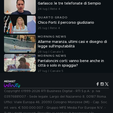
Garlasco: le tre telefonate di Sempio
24 lug | Rete 4
QUARTO GRADO
Chico Forti: il percorso giudiziario
25 lug | Rete 4
MORNING NEWS
Allarme maranza, ultimi casi e disegno di
legge sull'imputabilità
28 lug | Canale 5
MORNING NEWS
Pantaloncini corti: vanno bene anche in
città o solo in spiaggia?
27 lug | Canale 5
Copyright ©1999-2026 RTI Business Digital - RTI S.p.A.: p. iva
03976881007 - Sede legale: Largo del Nazareno 8, 00187 Roma.
Uffici: Viale Europa 46, 20093 Cologno Monzese (MI) - Cap. Soc.
int. vers. € 500.000.007 - Gruppo MFE Media For Europe N.V. -