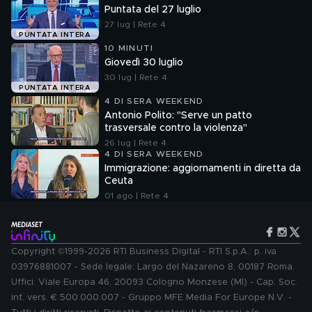
Puntata del 27 luglio
27 lug | Rete 4
PUNTATA INTERA
10 MINUTI
Giovedì 30 luglio
30 lug | Rete 4
PUNTATA INTERA
4 DI SERA WEEKEND
Antonio Polito: "Serve un patto
trasversale contro la violenza"
26 lug | Rete 4
4 DI SERA WEEKEND
Immigrazione: aggiornamenti in diretta da
Ceuta
01 ago | Rete 4
Copyright ©1999-2026 RTI Business Digital - RTI S.p.A.: p. iva
03976881007 - Sede legale: Largo del Nazareno 8, 00187 Roma.
Uffici: Viale Europa 46, 20093 Cologno Monzese (MI) - Cap. Soc.
int. vers. € 500.000.007 - Gruppo MFE Media For Europe N.V. -