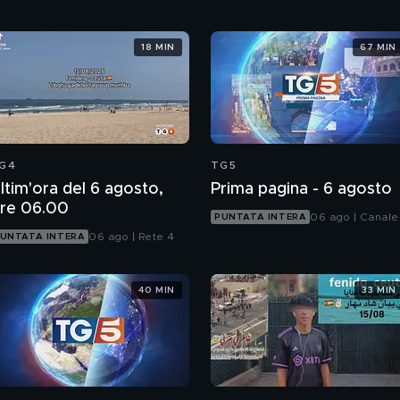
18 MIN
67 MIN
G4
TG5
ltim'ora del 6 agosto,
Prima pagina - 6 agosto
re 06.00
06 ago | Canale
PUNTATA INTERA
06 ago | Rete 4
UNTATA INTERA
40 MIN
33 MIN