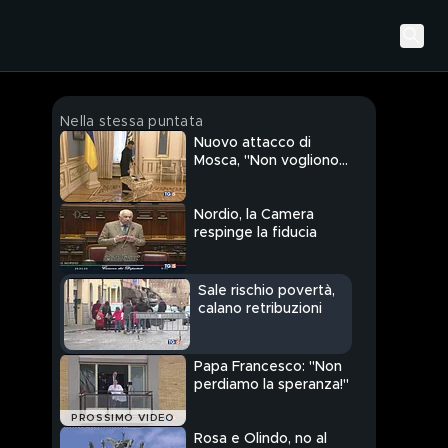
Nella stessa puntata
Nuovo attacco di
Mosca, "Non vogliono
la pace"
Nordio, la Camera
respinge la fiducia
Sale rischio povertà,
calano retribuzioni
Papa Francesco: "Non
perdiamo la speranza!"
PROSSIMO VIDEO
Rosa e Olindo, no al