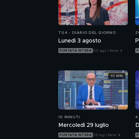
TG4 - DIARIO DEL GIORNO
Z
Lunedì 3 agosto
P
03 ago | Rete 4
PUNTATA INTERA
P
10 MIN
10 MINUTI
4
Mercoledì 29 luglio
D
29 lug | Rete 4
PUNTATA INTERA
P