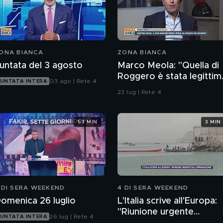
ONA BIANCA
ZONA BIANCA
untata del 3 agosto
Marco Meola: "Quella di
Roggero è stata legittim
03 ago | Rete 4
UNTATA INTERA
difesa"
23 lug | Rete 4
53 MIN
3 MIN
 DI SERA WEEKEND
4 DI SERA WEEKEND
omenica 26 luglio
L'Italia scrive all'Europa:
"Riunione urgente
26 lug | Rete 4
UNTATA INTERA