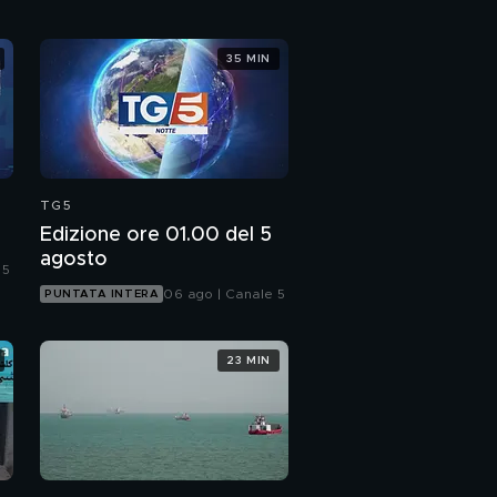
35 MIN
TG5
Edizione ore 01.00 del 5
agosto
 5
06 ago | Canale 5
PUNTATA INTERA
23 MIN