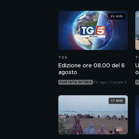
35 MIN
TG5
T
Edizione ore 08.00 del 6
U
agosto
o
06 ago | Canale 5
PUNTATA INTERA
P
17 MIN