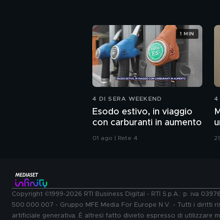
1 MIN
4 DI SERA WEEKEND
4
Esodo estivo, in viaggio
M
con carburanti in aumento
u
c
01 ago | Rete 4
29
Copyright ©1999-2026 RTI Business Digital - RTI S.p.A.: p. iva 039
500.000.007 - Gruppo MFE Media For Europe N.V. - Tutti i diritti ris
artificiale generativa. È altresì fatto divieto espresso di utilizzare