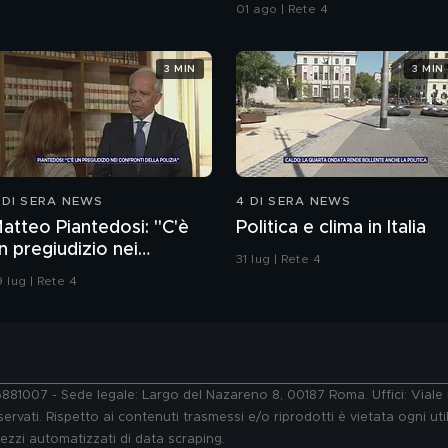
sull'immigrazione"
01 ago | Rete 4
3 MIN
3 MIN
 DI SERA NEWS
4 DI SERA NEWS
atteo Piantedosi: "C'è
Politica e clima in Italia
n pregiudizio nei
31 lug | Rete 4
onfronti della polizia"
 lug | Rete 4
76881007 - Sede legale: Largo del Nazareno 8, 00187 Roma. Uffici: Vial
ervati. Rispetto ai contenuti trasmessi e/o riprodotti è vietata ogni uti
 mezzi automatizzati di data scraping.