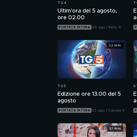
TG4
T
Ultim'ora del 5 agosto,
E
ore 02.00
a
06 ago | Rete 4
PUNTATA INTERA
P
32 MIN
TG5
S
Edizione ore 13.00 del 5
E
agosto
a
05 ago | Canale 5
PUNTATA INTERA
P
51 MIN