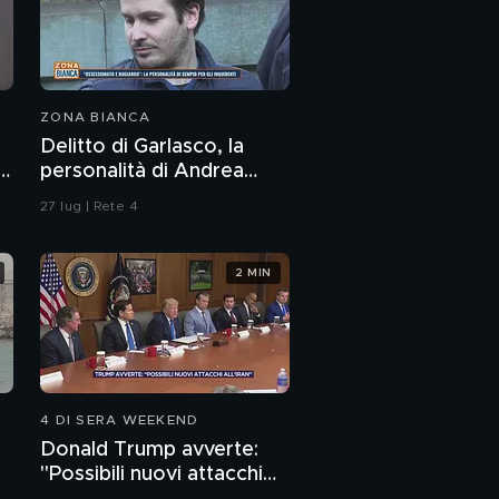
ZONA BIANCA
Delitto di Garlasco, la
a
personalità di Andrea
Sempio per gli inquirenti:
27 lug | Rete 4
"Ossessionato e
bugiardo"
2 MIN
4 DI SERA WEEKEND
Donald Trump avverte:
"Possibili nuovi attacchi