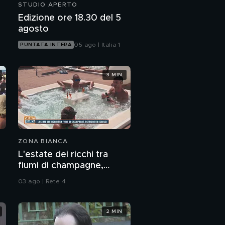
STUDIO APERTO
Edizione ore 18.30 del 5
agosto
05 ago | Italia 1
PUNTATA INTERA
3 MIN
ZONA BIANCA
L'estate dei ricchi tra
fiumi di champagne,
ostriche ed eccessi
03 ago | Rete 4
2 MIN