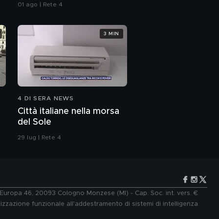
all'Iran"
01 ago | Rete 4
3 MIN
4 DI SERA NEWS
Città italiane nella morsa
del Sole
29 lug | Rete 4
e Europa 46, 20093 Cologno Monzese (MI) - Cap. Soc. int. vers. €
lizzazione funzionale all'addestramento di sistemi di intelligenza