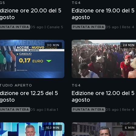
G5
TG4
dizione ore 20.00 del 5
Edizione ore 19.00 del 5
gosto
agosto
05 ago | Canale 5
05 ago | Rete 4
UNTATA INTERA
PUNTATA INTERA
30 MIN
24 MIN
TUDIO APERTO
TG4
dizione ore 12.25 del 5
Edizione ore 12.00 del 5
gosto
agosto
05 ago | Italia 1
05 ago | Rete 4
UNTATA INTERA
PUNTATA INTERA
153 MIN
6 MIN