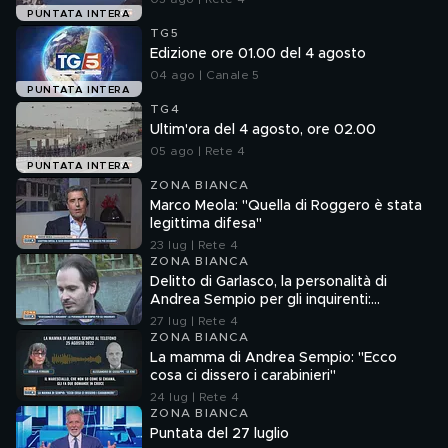
PUNTATA INTERA
TG5
Edizione ore 01.00 del 4 agosto
04 ago | Canale 5
PUNTATA INTERA
TG4
Ultim'ora del 4 agosto, ore 02.00
05 ago | Rete 4
PUNTATA INTERA
ZONA BIANCA
Marco Meola: "Quella di Roggero è stata
legittima difesa"
23 lug | Rete 4
ZONA BIANCA
Delitto di Garlasco, la personalità di
Andrea Sempio per gli inquirenti:
"Ossessionato e bugiardo"
27 lug | Rete 4
ZONA BIANCA
La mamma di Andrea Sempio: "Ecco
cosa ci dissero i carabinieri"
24 lug | Rete 4
ZONA BIANCA
Puntata del 27 luglio