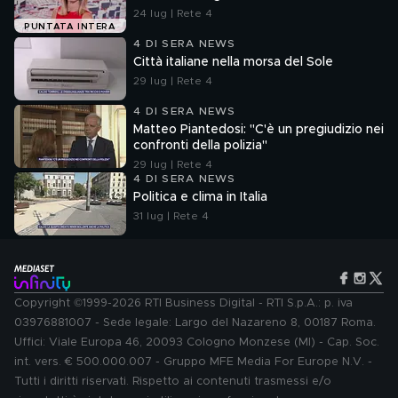
24 lug | Rete 4
PUNTATA INTERA
4 DI SERA NEWS
Città italiane nella morsa del Sole
29 lug | Rete 4
4 DI SERA NEWS
Matteo Piantedosi: "C'è un pregiudizio nei
confronti della polizia"
29 lug | Rete 4
4 DI SERA NEWS
Politica e clima in Italia
31 lug | Rete 4
Copyright ©1999-2026 RTI Business Digital - RTI S.p.A.: p. iva
03976881007 - Sede legale: Largo del Nazareno 8, 00187 Roma.
Uffici: Viale Europa 46, 20093 Cologno Monzese (MI) - Cap. Soc.
int. vers. € 500.000.007 - Gruppo MFE Media For Europe N.V. -
Tutti i diritti riservati. Rispetto ai contenuti trasmessi e/o