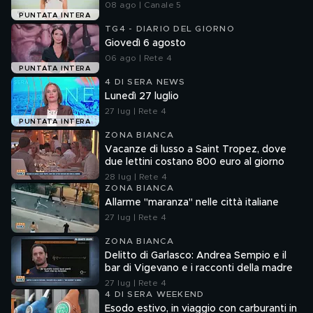
08 ago | Canale 5
PUNTATA INTERA
TG4 - DIARIO DEL GIORNO
Giovedì 6 agosto
06 ago | Rete 4
PUNTATA INTERA
4 DI SERA NEWS
Lunedì 27 luglio
27 lug | Rete 4
PUNTATA INTERA
ZONA BIANCA
Vacanze di lusso a Saint Tropez, dove
due lettini costano 800 euro al giorno
28 lug | Rete 4
ZONA BIANCA
Allarme "maranza" nelle città italiane
27 lug | Rete 4
ZONA BIANCA
Delitto di Garlasco: Andrea Sempio e il
bar di Vigevano e i racconti della madre
27 lug | Rete 4
4 DI SERA WEEKEND
Esodo estivo, in viaggio con carburanti in