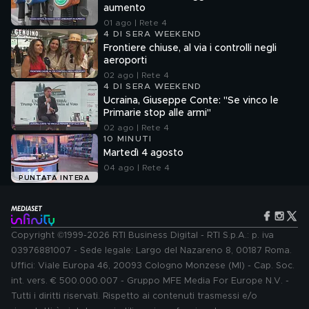
aumento
01 ago | Rete 4
4 DI SERA WEEKEND
Frontiere chiuse, al via i controlli negli
aeroporti
02 ago | Rete 4
4 DI SERA WEEKEND
Ucraina, Giuseppe Conte: "Se vinco le
Primarie stop alle armi"
02 ago | Rete 4
10 MINUTI
Martedì 4 agosto
04 ago | Rete 4
PUNTATA INTERA
Copyright ©1999-2026 RTI Business Digital - RTI S.p.A.: p. iva
03976881007 - Sede legale: Largo del Nazareno 8, 00187 Roma.
Uffici: Viale Europa 46, 20093 Cologno Monzese (MI) - Cap. Soc.
int. vers. € 500.000.007 - Gruppo MFE Media For Europe N.V. -
Tutti i diritti riservati. Rispetto ai contenuti trasmessi e/o