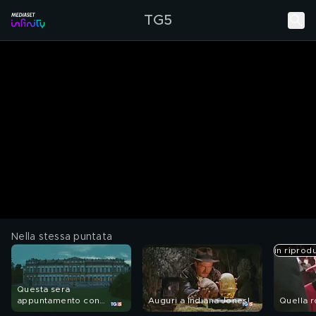
TG5
Nella stessa puntata
in riprod
Questa sera
appuntamento con
Auguri a Indiana Jones!
Quella r
"Viaggio nella grande