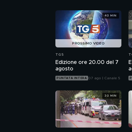
40 MIN
PROSSIMO VIDEO
TG5
T
Edizione ore 20.00 del 7
E
agosto
a
07 ago | Canale 5
PUNTATA INTERA
P
30 MIN