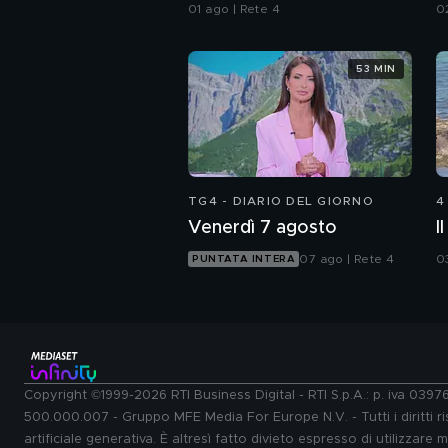
da Ceuta
a
01 ago | Rete 4
0
53 MIN
TG4 - DIARIO DEL GIORNO
4
Venerdì 7 agosto
I
07 ago | Rete 4
0
PUNTATA INTERA
Copyright ©1999-2026 RTI Business Digital - RTI S.p.A.: p. iva 039
500.000.007 - Gruppo MFE Media For Europe N.V. - Tutti i diritti ris
artificiale generativa. È altresì fatto divieto espresso di utilizzare