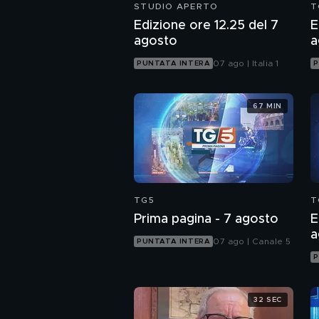
STUDIO APERTO
T
Edizione ore 12.25 del 7
E
agosto
a
07 ago | Italia 1
PUNTATA INTERA
P
67 MIN
TG5
T
Prima pagina - 7 agosto
E
a
07 ago | Canale 5
PUNTATA INTERA
P
32 SEC