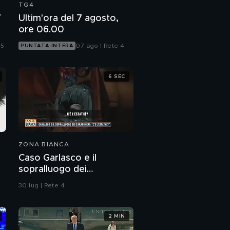
TG4
7
Ultim'ora del 7 agosto,
ore 06.00
 5
07 ago | Rete 4
PUNTATA INTERA
6 SEC
ZONA BIANCA
Caso Garlasco e il
sopralluogo dei
Carabinieri
30 lug | Rete 4
2 MIN