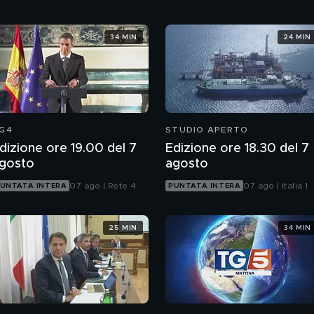
34 MIN
24 MIN
G4
STUDIO APERTO
dizione ore 19.00 del 7
Edizione ore 18.30 del 7
gosto
agosto
07 ago | Rete 4
07 ago | Italia 1
UNTATA INTERA
PUNTATA INTERA
25 MIN
34 MIN