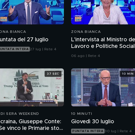
ONA BIANCA
ZONA BIANCA
untata del 27 luglio
L'intervista al Ministro de
Lavoro e Politiche Social
27 lug | Rete 4
UNTATA INTERA
Marina Calderone
06 ago | Rete 4
37 SEC
10 MIN
 DI SERA WEEKEND
10 MINUTI
craina, Giuseppe Conte:
Giovedì 30 luglio
Se vinco le Primarie stop
30 lug | Rete 4
PUNTATA INTERA