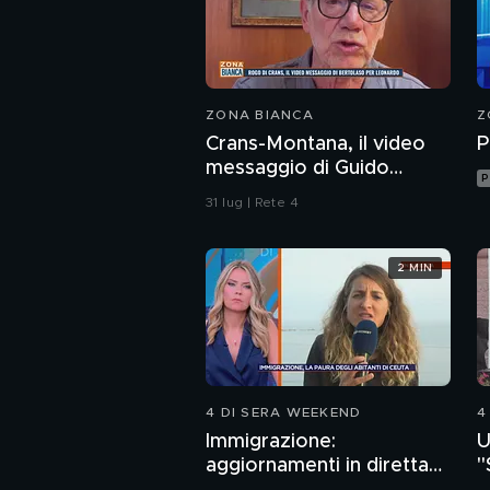
ZONA BIANCA
Z
Crans-Montana, il video
P
messaggio di Guido
P
Bertolaso per Leonardo
31 lug | Rete 4
Bove
2 MIN
4 DI SERA WEEKEND
4
Immigrazione:
U
aggiornamenti in diretta
"