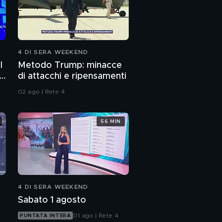
4 DI SERA WEEKEND
l
Metodo Trump: minacce
i
di attacchi e ripensamenti
02 ago | Rete 4
56 MIN
4 DI SERA WEEKEND
Sabato 1 agosto
01 ago | Rete 4
PUNTATA INTERA