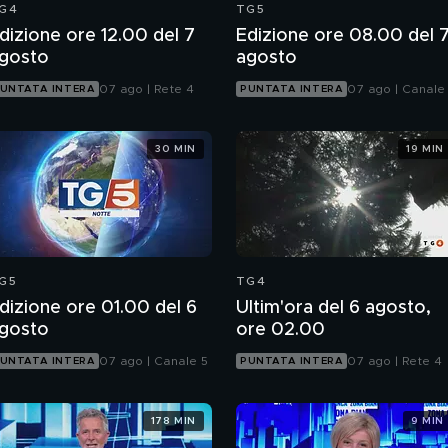
G4
TG5
dizione ore 12.00 del 7
Edizione ore 08.00 del 
gosto
agosto
07 ago | Rete 4
07 ago | Canale
UNTATA INTERA
PUNTATA INTERA
30 MIN
19 MIN
G5
TG4
dizione ore 01.00 del 6
Ultim'ora del 6 agosto,
gosto
ore 02.00
07 ago | Canale 5
07 ago | Rete 4
UNTATA INTERA
PUNTATA INTERA
178 MIN
9 MIN