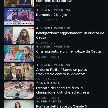
confronti della polizia"
29 lug | Rete 4
4 DI SERA WEEKEND
Domenica 26 luglio
26 lug | Rete 4
PUNTATA INTERA
4 DI SERA WEEKEND
Immigrazione: aggiornamenti in diretta da
Ceuta
01 ago | Rete 4
4 DI SERA WEEKEND
Crisi migranti: le ultime notizie da Ceuta
02 ago | Rete 4
4 DI SERA WEEKEND
Antonio Polito: "Serve un patto
trasversale contro la violenza"
26 lug | Rete 4
ZONA BIANCA
L'estate dei ricchi tra fiumi di
champagne, ostriche ed eccessi
03 ago | Rete 4
SUPER PARTES
Puntata dell'8 agosto, Canale 5