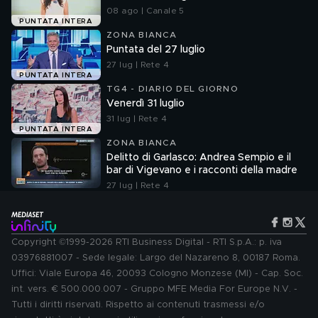
08 ago | Canale 5
PUNTATA INTERA
ZONA BIANCA
Puntata del 27 luglio
27 lug | Rete 4
PUNTATA INTERA
TG4 - DIARIO DEL GIORNO
Venerdì 31 luglio
31 lug | Rete 4
PUNTATA INTERA
ZONA BIANCA
Delitto di Garlasco: Andrea Sempio e il
bar di Vigevano e i racconti della madre
27 lug | Rete 4
Copyright ©1999-2026 RTI Business Digital - RTI S.p.A.: p. iva
03976881007 - Sede legale: Largo del Nazareno 8, 00187 Roma.
Uffici: Viale Europa 46, 20093 Cologno Monzese (MI) - Cap. Soc.
int. vers. € 500.000.007 - Gruppo MFE Media For Europe N.V. -
Tutti i diritti riservati. Rispetto ai contenuti trasmessi e/o