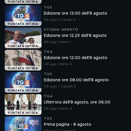
PUNTATA INTERA
TG5
Edizione ore 13.00 dell'8 agosto
08 ago | Canale 5
PUNTATA INTERA
STUDIO APERTO
Edizione ore 12.25 dell'8 agosto
08 ago | Italia 1
PUNTATA INTERA
TG4
Edizione ore 12.00 dell'8 agosto
08 ago | Rete 4
PUNTATA INTERA
TG5
Edizione ore 08.00 dell'8 agosto
08 ago | Canale 5
PUNTATA INTERA
TG4
Ultim'ora dell'8 agosto, ore 06.00
08 ago | Rete 4
PUNTATA INTERA
TG5
Prima pagina - 8 agosto
08 ago | Canale 5