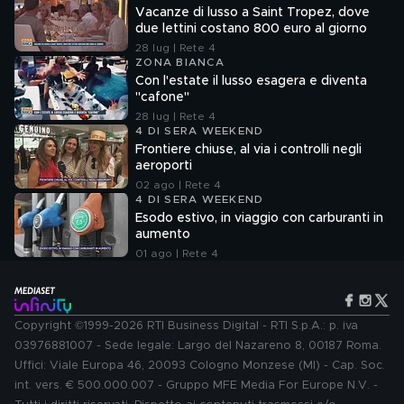
Vacanze di lusso a Saint Tropez, dove
due lettini costano 800 euro al giorno
28 lug | Rete 4
ZONA BIANCA
Con l'estate il lusso esagera e diventa
"cafone"
28 lug | Rete 4
4 DI SERA WEEKEND
Frontiere chiuse, al via i controlli negli
aeroporti
02 ago | Rete 4
4 DI SERA WEEKEND
Esodo estivo, in viaggio con carburanti in
aumento
01 ago | Rete 4
Copyright ©1999-2026 RTI Business Digital - RTI S.p.A.: p. iva
03976881007 - Sede legale: Largo del Nazareno 8, 00187 Roma.
Uffici: Viale Europa 46, 20093 Cologno Monzese (MI) - Cap. Soc.
int. vers. € 500.000.007 - Gruppo MFE Media For Europe N.V. -