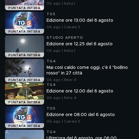
06 ago | Italia 1
PUNTATA INTERA
TG5
Edizione ore 13.00 del 6 agosto
06 ago | Canale 5
PUNTATA INTERA
STUDIO APERTO
Edizione ore 12.25 del 6 agosto
06 ago | Italia 1
PUNTATA INTERA
TG4
Mai così caldo come oggi, c'è il "bollino
rosso" in 27 città
06 ago | Rete 4
PUNTATA INTERA
TG4
Edizione ore 12.00 del 6 agosto
06 ago | Rete 4
PUNTATA INTERA
TG5
Edizione ore 08.00 del 6 agosto
06 ago | Canale 5
PUNTATA INTERA
TG4
Ultim'ora del 6 agosto, ore 06.00