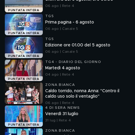
06 ago | Rete 4
PUNTATA INTERA
TG5
Prima pagina - 6 agosto
06 ago | Canale 5
PUNTATA INTERA
TG5
Edizione ore 01.00 del 5 agosto
06 ago | Canale 5
PUNTATA INTERA
TG4 - DIARIO DEL GIORNO
Martedì 4 agosto
04 ago | Rete 4
PUNTATA INTERA
ZONA BIANCA
Caldo torrido, nonna Anna: "Contro il
caldo uso solo il ventaglio"
06 ago | Rete 4
4 DI SERA NEWS
Venerdì 31 luglio
31 lug | Rete 4
PUNTATA INTERA
ZONA BIANCA