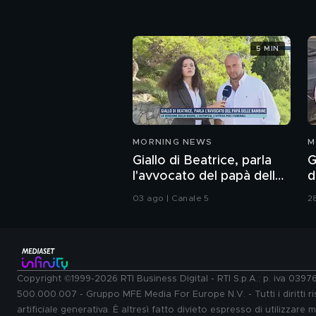
5 MIN
MORNING NEWS
M
Giallo di Beatrice, parla
G
l'avvocato del papà delle
d
bambine
l
03 ago | Canale 5
2
Copyright ©1999-2026 RTI Business Digital - RTI S.p.A.: p. iva 039
500.000.007 - Gruppo MFE Media For Europe N.V. - Tutti i diritti ris
artificiale generativa. È altresì fatto divieto espresso di utilizzare