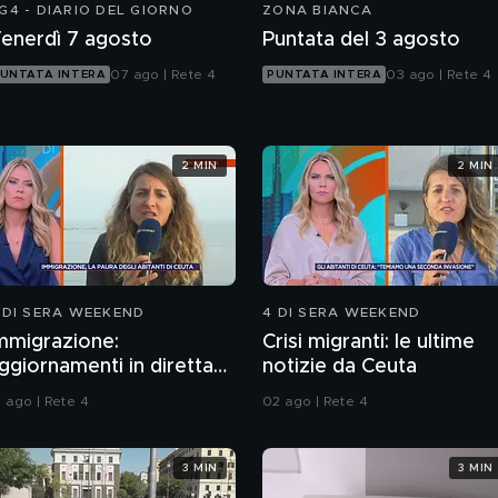
G4 - DIARIO DEL GIORNO
ZONA BIANCA
enerdì 7 agosto
Puntata del 3 agosto
07 ago | Rete 4
03 ago | Rete 4
UNTATA INTERA
PUNTATA INTERA
2 MIN
2 MIN
 DI SERA WEEKEND
4 DI SERA WEEKEND
mmigrazione:
Crisi migranti: le ultime
ggiornamenti in diretta
notizie da Ceuta
a Ceuta
1 ago | Rete 4
02 ago | Rete 4
3 MIN
3 MIN