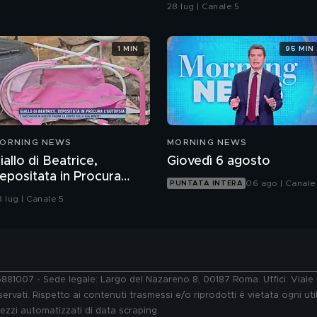
barca ormeggiata"
28 lug | Canale 5
1 MIN
95 MIN
ORNING NEWS
MORNING NEWS
iallo di Beatrice,
Giovedì 6 agosto
epositata in Procura
06 ago | Canale
PUNTATA INTERA
'autopsia
8 lug | Canale 5
76881007 - Sede legale: Largo del Nazareno 8, 00187 Roma. Uffici: Vial
ervati. Rispetto ai contenuti trasmessi e/o riprodotti è vietata ogni uti
 mezzi automatizzati di data scraping.