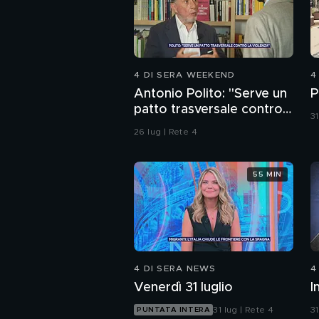
4 DI SERA WEEKEND
4
Antonio Polito: "Serve un
P
patto trasversale contro
31
la violenza"
26 lug | Rete 4
55 MIN
4 DI SERA NEWS
4
Venerdì 31 luglio
I
31 lug | Rete 4
31
PUNTATA INTERA