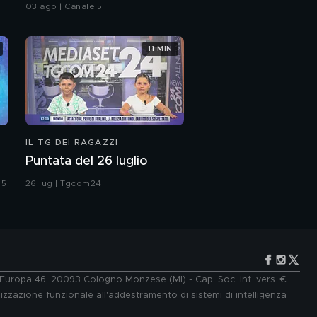
genitori
03 ago | Canale 5
11 MIN
IL TG DEI RAGAZZI
Puntata del 26 luglio
 5
26 lug | Tgcom24
e Europa 46, 20093 Cologno Monzese (MI) - Cap. Soc. int. vers. €
lizzazione funzionale all'addestramento di sistemi di intelligenza