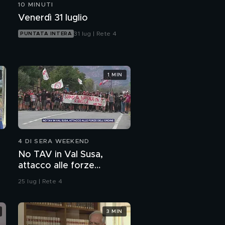
10 MINUTI
Venerdì 31 luglio
31 lug | Rete 4
PUNTATA INTERA
1 MIN
4 DI SERA WEEKEND
No TAV in Val Susa,
attacco alle forze
dell'ordine
25 lug | Rete 4
3 MIN