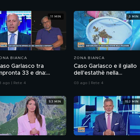
11 MIN
3 MIN
ONA BIANCA
ZONA BIANCA
aso Garlasco tra
Caso Garlasco e il giallo
mpronta 33 e dna:
dell'estathè nella
onsulenze a confronto
spazzatura
3 ago | Rete 4
03 ago | Rete 4
53 MIN
153 MIN