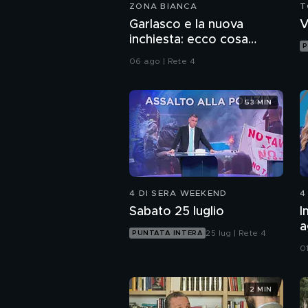
ZONA BIANCA
T
Garlasco e la nuova
V
inchiesta: ecco cosa
P
pensa il pool difensivo di
06 ago | Rete 4
Sempio
53 MIN
4 DI SERA WEEKEND
4
Sabato 25 luglio
I
a
25 lug | Rete 4
PUNTATA INTERA
d
0
2 MIN