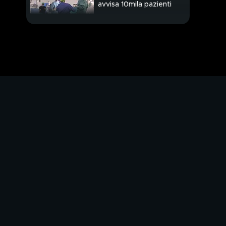
avvisa 10mila pazienti
Visite nel container 38
anni dopo il sisma