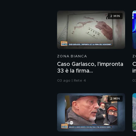
2 MIN
ZONA BIANCA
Z
Caso Garlasco, l'impronta
C
33 è la firma
i
dell'assassino?
c
03 ago | Rete 4
0
2 MIN