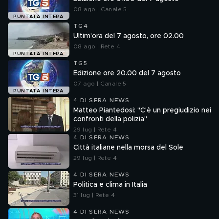
08 ago | Canale 5
PUNTATA INTERA
TG4
Ultim'ora del 7 agosto, ore 02.00
08 ago | Rete 4
PUNTATA INTERA
TG5
Edizione ore 20.00 del 7 agosto
07 ago | Canale 5
PUNTATA INTERA
4 DI SERA NEWS
Matteo Piantedosi: "C'è un pregiudizio nei
confronti della polizia"
29 lug | Rete 4
4 DI SERA NEWS
Città italiane nella morsa del Sole
29 lug | Rete 4
4 DI SERA NEWS
Politica e clima in Italia
31 lug | Rete 4
4 DI SERA NEWS