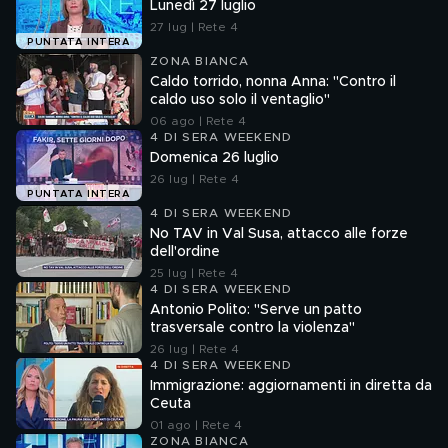
Lunedì 27 luglio
27 lug | Rete 4
PUNTATA INTERA
ZONA BIANCA
Caldo torrido, nonna Anna: "Contro il
caldo uso solo il ventaglio"
06 ago | Rete 4
4 DI SERA WEEKEND
Domenica 26 luglio
26 lug | Rete 4
PUNTATA INTERA
4 DI SERA WEEKEND
No TAV in Val Susa, attacco alle forze
dell'ordine
25 lug | Rete 4
4 DI SERA WEEKEND
Antonio Polito: "Serve un patto
trasversale contro la violenza"
26 lug | Rete 4
4 DI SERA WEEKEND
Immigrazione: aggiornamenti in diretta da
Ceuta
01 ago | Rete 4
ZONA BIANCA