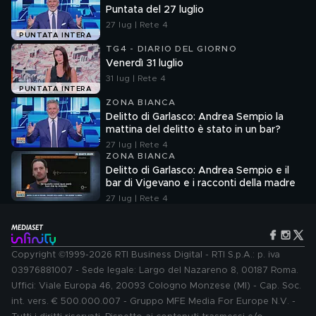
Puntata del 27 luglio
27 lug | Rete 4
PUNTATA INTERA
TG4 - DIARIO DEL GIORNO
Venerdì 31 luglio
31 lug | Rete 4
PUNTATA INTERA
ZONA BIANCA
Delitto di Garlasco: Andrea Sempio la
mattina del delitto è stato in un bar?
27 lug | Rete 4
ZONA BIANCA
Delitto di Garlasco: Andrea Sempio e il
bar di Vigevano e i racconti della madre
27 lug | Rete 4
Copyright ©1999-2026 RTI Business Digital - RTI S.p.A.: p. iva
03976881007 - Sede legale: Largo del Nazareno 8, 00187 Roma.
Uffici: Viale Europa 46, 20093 Cologno Monzese (MI) - Cap. Soc.
int. vers. € 500.000.007 - Gruppo MFE Media For Europe N.V. -