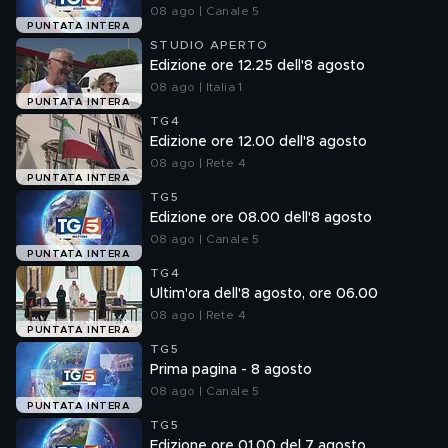
08 ago | Canale 5
PUNTATA INTERA
STUDIO APERTO
Edizione ore 12.25 dell'8 agosto
08 ago | Italia 1
PUNTATA INTERA
TG4
Edizione ore 12.00 dell'8 agosto
08 ago | Rete 4
PUNTATA INTERA
TG5
Edizione ore 08.00 dell'8 agosto
08 ago | Canale 5
PUNTATA INTERA
TG4
Ultim'ora dell'8 agosto, ore 06.00
08 ago | Rete 4
PUNTATA INTERA
TG5
Prima pagina - 8 agosto
08 ago | Canale 5
PUNTATA INTERA
TG5
Edizione ore 01.00 del 7 agosto