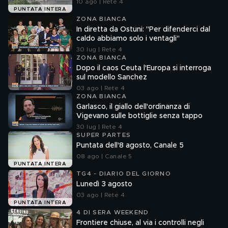
10 ago | Rete 4
PUNTATA INTERA
ZONA BIANCA
In diretta da Ostuni: "Per difenderci dal
caldo abbiamo solo i ventagli"
30 lug | Rete 4
ZONA BIANCA
Dopo il caos Ceuta l'Europa si interroga
sul modello Sanchez
03 ago | Rete 4
ZONA BIANCA
Garlasco, il giallo dell'ordinanza di
Vigevano sulle bottiglie senza tappo
30 lug | Rete 4
SUPER PARTES
Puntata dell'8 agosto, Canale 5
08 ago | Canale 5
PUNTATA INTERA
TG4 - DIARIO DEL GIORNO
Lunedì 3 agosto
03 ago | Rete 4
PUNTATA INTERA
4 DI SERA WEEKEND
Frontiere chiuse, al via i controlli negli