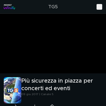
TG5
Più sicurezza in piazza per
concerti ed eventi
09 giu 2017 | Canale 5