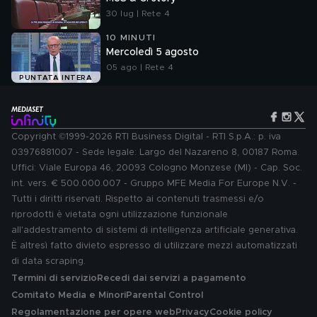
30 lug | Rete 4
10 MINUTI
Mercoledì 5 agosto
05 ago | Rete 4
PUNTATA INTERA
Copyright ©1999-2026 RTI Business Digital - RTI S.p.A.: p. iva
03976881007 - Sede legale: Largo del Nazareno 8, 00187 Roma.
Uffici: Viale Europa 46, 20093 Cologno Monzese (MI) - Cap. Soc.
int. vers. € 500.000.007 - Gruppo MFE Media For Europe N.V. -
Tutti i diritti riservati. Rispetto ai contenuti trasmessi e/o
riprodotti è vietata ogni utilizzazione funzionale
all'addestramento di sistemi di intelligenza artificiale generativa.
È altresì fatto divieto espresso di utilizzare mezzi automatizzati
di data scraping.
Termini di servizio
Recedi dai servizi a pagamento
Comitato Media e Minori
Parental Control
Regolamentazione per opere web
Privacy
Cookie policy