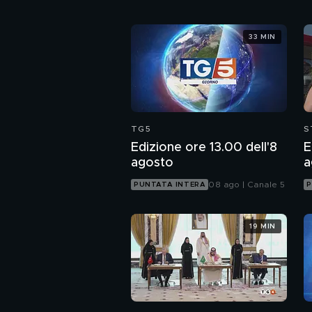
33 MIN
TG5
S
Edizione ore 13.00 dell'8
E
agosto
a
08 ago | Canale 5
PUNTATA INTERA
P
19 MIN