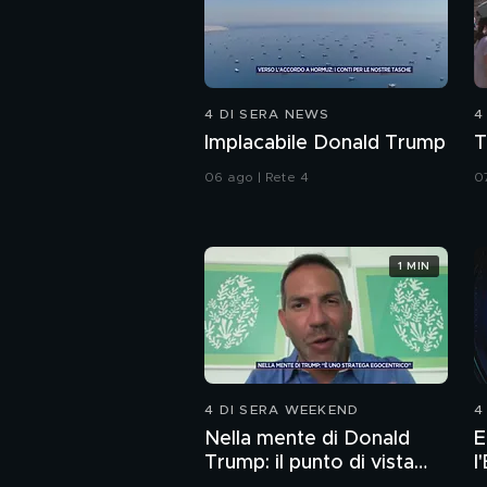
4 DI SERA NEWS
4
Implacabile Donald Trump
T
06 ago | Rete 4
0
1 MIN
4 DI SERA WEEKEND
4
Nella mente di Donald
E
Trump: il punto di vista
l