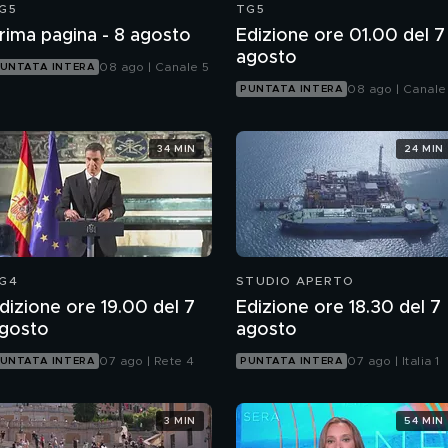
G5
TG5
rima pagina - 8 agosto
Edizione ore 01.00 del 7
agosto
08 ago | Canale 5
UNTATA INTERA
08 ago | Canale
PUNTATA INTERA
34 MIN
24 MIN
G4
STUDIO APERTO
dizione ore 19.00 del 7
Edizione ore 18.30 del 7
gosto
agosto
07 ago | Rete 4
07 ago | Italia 1
UNTATA INTERA
PUNTATA INTERA
3 MIN
54 MIN