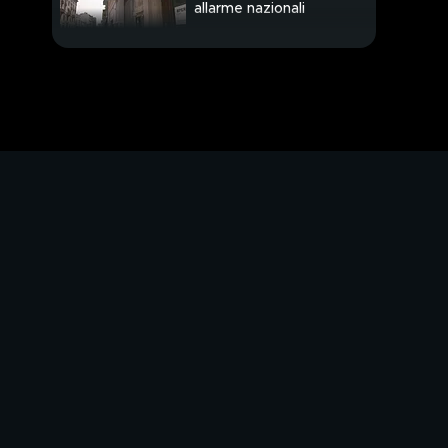
allarme nazionali
PROSSIMO VIDEO
Riforme, confronto ma
tra veti e paletti