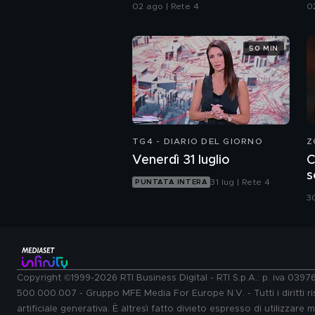
dello psichiatra Leonardo
I
02 ago | Rete 4
0
Mendolicchio
50 MIN
TG4 - DIARIO DEL GIORNO
Z
Venerdì 31 luglio
C
s
31 lug | Rete 4
PUNTATA INTERA
C
30
Copyright ©1999-2026 RTI Business Digital - RTI S.p.A.: p. iva 039
500.000.007 - Gruppo MFE Media For Europe N.V. - Tutti i diritti ris
artificiale generativa. È altresì fatto divieto espresso di utilizzare