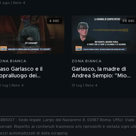
talia
2 ago | Rete 4
6 SEC
30 SEC
ONA BIANCA
ZONA BIANCA
aso Garlasco e il
Garlasco, la madre di
opralluogo dei
Andrea Sempio: "Mio
arabinieri
marito quando parla
 lug | Rete 4
31 lug | Rete 4
ricama sulle cose"
76881007 - Sede legale: Largo del Nazareno 8, 00187 Roma. Uffici: Vial
ervati. Rispetto ai contenuti trasmessi e/o riprodotti è vietata ogni uti
 mezzi automatizzati di data scraping.