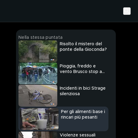
Nella stessa puntata
Risolto il mistero del
ponte della Gioconda?
Pioggia, freddo e
vento Brusco stop a
primavera
Incidenti in bici Strage
silenziosa
Per gli alimenti base i
rincari più pesanti
Violenze sessuali