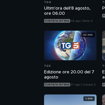
TG4
T
Ultim'ora dell'8 agosto,
P
ore 06.00
P
08 ago | Rete 4
PUNTATA INTERA
40 MIN
TG5
T
Edizione ore 20.00 del 7
E
agosto
a
07 ago | Canale 5
PUNTATA INTERA
P
3 MIN