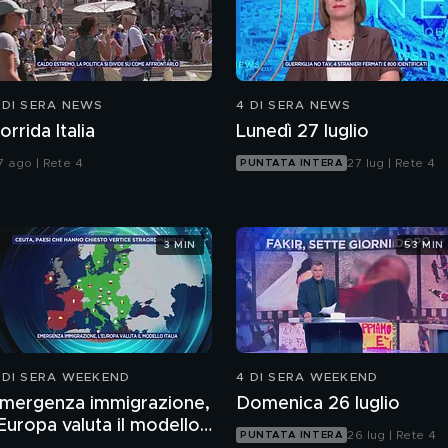
 DI SERA NEWS
4 DI SERA NEWS
orrida Italia
Lunedì 27 luglio
7 ago | Rete 4
27 lug | Rete 4
PUNTATA INTERA
3 MIN
53 MIN
 DI SERA WEEKEND
4 DI SERA WEEKEND
mergenza immigrazione,
Domenica 26 luglio
'Europa valuta il modello
26 lug | Rete 4
PUNTATA INTERA