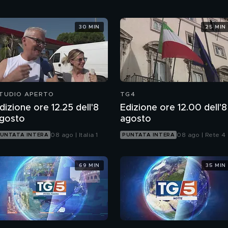
30 MIN
25 MIN
TUDIO APERTO
TG4
dizione ore 12.25 dell'8
Edizione ore 12.00 dell'8
gosto
agosto
08 ago | Italia 1
08 ago | Rete 4
UNTATA INTERA
PUNTATA INTERA
69 MIN
35 MIN