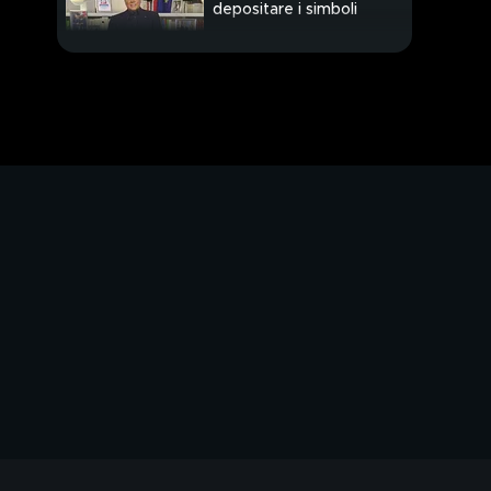
depositare i simboli
PROSSIMO VIDEO
Rushdie migliora,
attacco premeditato
Attacco al cuore di
Gerusalemme