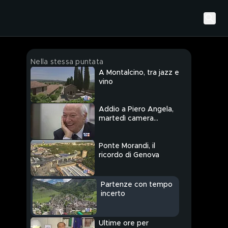
Nella stessa puntata
A Montalcino, tra jazz e
vino
Addio a Piero Angela,
martedì camera
ardente
Ponte Morandi, il
ricordo di Genova
Partenze con tempo
incerto
Ultime ore per