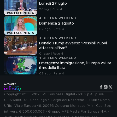
Lunedì 27 luglio
27 lug | Rete 4
PUNTATA INTERA
4 DI SERA WEEKEND
Domenica 2 agosto
02 ago | Rete 4
PUNTATA INTERA
4 DI SERA WEEKEND
Donald Trump avverte: "Possibili nuovi
attacchi all'Iran"
01 ago | Rete 4
4 DI SERA WEEKEND
Emergenza immigrazione, l'Europa valuta
il modello Italia
02 ago | Rete 4
Copyright ©1999-2026 RTI Business Digital - RTI S.p.A.: p. iva
03976881007 - Sede legale: Largo del Nazareno 8, 00187 Roma.
Uffici: Viale Europa 46, 20093 Cologno Monzese (MI) - Cap. Soc.
int. vers. € 500.000.007 - Gruppo MFE Media For Europe N.V. -