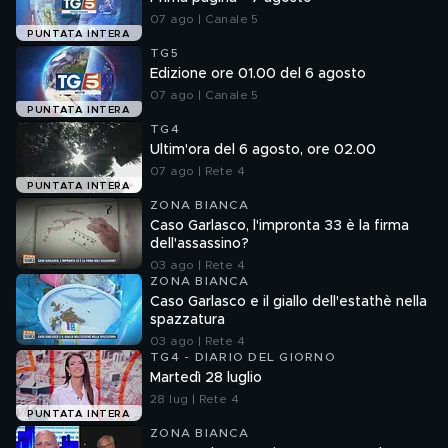
07 ago | Canale 5
PUNTATA INTERA
TG5
Edizione ore 01.00 del 6 agosto
07 ago | Canale 5
PUNTATA INTERA
TG4
Ultim'ora del 6 agosto, ore 02.00
07 ago | Rete 4
PUNTATA INTERA
ZONA BIANCA
Caso Garlasco, l'impronta 33 è la firma
dell'assassino?
03 ago | Rete 4
ZONA BIANCA
Caso Garlasco e il giallo dell'estathè nella
spazzatura
03 ago | Rete 4
TG4 - DIARIO DEL GIORNO
Martedì 28 luglio
28 lug | Rete 4
PUNTATA INTERA
ZONA BIANCA