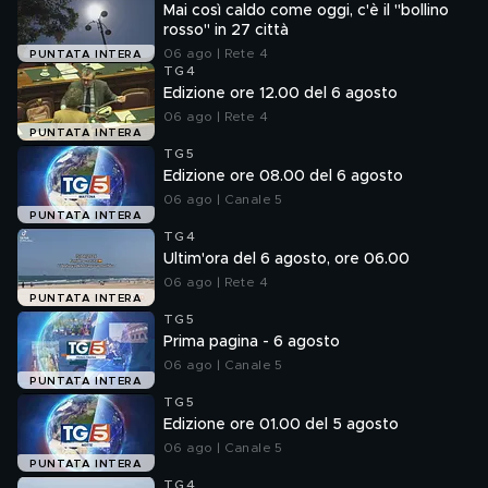
Mai così caldo come oggi, c'è il "bollino
rosso" in 27 città
06 ago | Rete 4
PUNTATA INTERA
TG4
Edizione ore 12.00 del 6 agosto
06 ago | Rete 4
PUNTATA INTERA
TG5
Edizione ore 08.00 del 6 agosto
06 ago | Canale 5
PUNTATA INTERA
TG4
Ultim'ora del 6 agosto, ore 06.00
06 ago | Rete 4
PUNTATA INTERA
TG5
Prima pagina - 6 agosto
06 ago | Canale 5
PUNTATA INTERA
TG5
Edizione ore 01.00 del 5 agosto
06 ago | Canale 5
PUNTATA INTERA
TG4