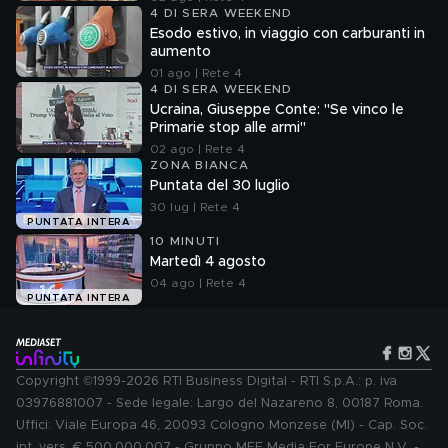
4 DI SERA WEEKEND
Esodo estivo, in viaggio con carburanti in
aumento
01 ago | Rete 4
4 DI SERA WEEKEND
Ucraina, Giuseppe Conte: "Se vinco le
Primarie stop alle armi"
02 ago | Rete 4
ZONA BIANCA
Puntata del 30 luglio
30 lug | Rete 4
PUNTATA INTERA
10 MINUTI
Martedì 4 agosto
04 ago | Rete 4
PUNTATA INTERA
Copyright ©1999-2026 RTI Business Digital - RTI S.p.A.: p. iva
03976881007 - Sede legale: Largo del Nazareno 8, 00187 Roma.
Uffici: Viale Europa 46, 20093 Cologno Monzese (MI) - Cap. Soc.
int. vers. € 500.000.007 - Gruppo MFE Media For Europe N.V. -