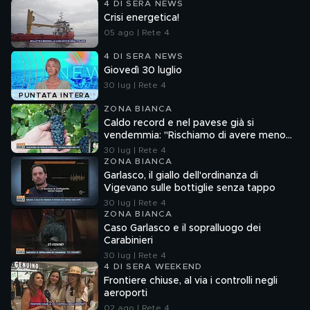
4 DI SERA NEWS
Crisi energetica!
05 ago | Rete 4
4 DI SERA NEWS
Giovedì 30 luglio
30 lug | Rete 4
PUNTATA INTERA
ZONA BIANCA
Caldo record e nel pavese già si
vendemmia: "Rischiamo di avere meno
vino"
30 lug | Rete 4
ZONA BIANCA
Garlasco, il giallo dell'ordinanza di
Vigevano sulle bottiglie senza tappo
30 lug | Rete 4
ZONA BIANCA
Caso Garlasco e il sopralluogo dei
Carabinieri
30 lug | Rete 4
4 DI SERA WEEKEND
Frontiere chiuse, al via i controlli negli
aeroporti
02 ago | Rete 4