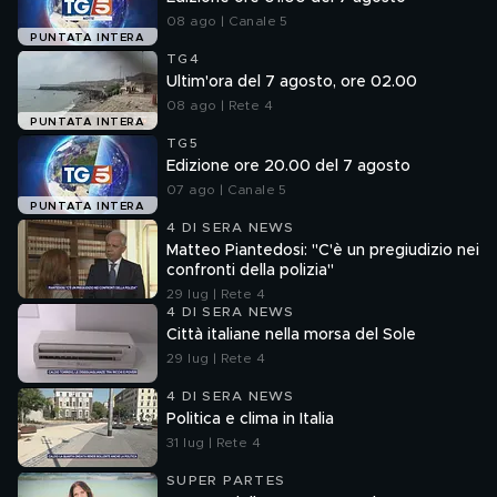
08 ago | Canale 5
PUNTATA INTERA
TG4
Ultim'ora del 7 agosto, ore 02.00
08 ago | Rete 4
PUNTATA INTERA
TG5
Edizione ore 20.00 del 7 agosto
07 ago | Canale 5
PUNTATA INTERA
4 DI SERA NEWS
Matteo Piantedosi: "C'è un pregiudizio nei
confronti della polizia"
29 lug | Rete 4
4 DI SERA NEWS
Città italiane nella morsa del Sole
29 lug | Rete 4
4 DI SERA NEWS
Politica e clima in Italia
31 lug | Rete 4
SUPER PARTES