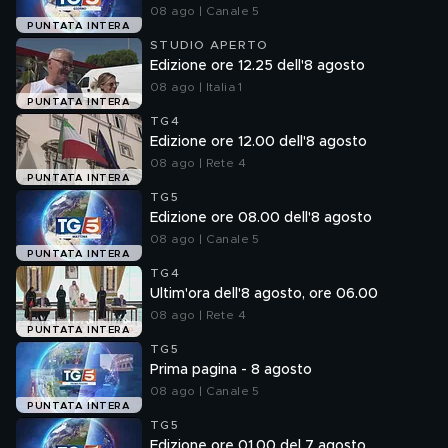
08 ago | Canale 5
PUNTATA INTERA
STUDIO APERTO
Edizione ore 12.25 dell'8 agosto
08 ago | Italia 1
PUNTATA INTERA
TG4
Edizione ore 12.00 dell'8 agosto
08 ago | Rete 4
PUNTATA INTERA
TG5
Edizione ore 08.00 dell'8 agosto
08 ago | Canale 5
PUNTATA INTERA
TG4
Ultim'ora dell'8 agosto, ore 06.00
08 ago | Rete 4
PUNTATA INTERA
TG5
Prima pagina - 8 agosto
08 ago | Canale 5
PUNTATA INTERA
TG5
Edizione ore 01.00 del 7 agosto