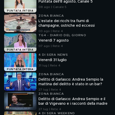
Puntata dell'8 agosto, Canale 5
08 ago | Canale 5
PUNTATA INTERA
ZONA BIANCA
L'estate dei ricchi tra fiumi di
champagne, ostriche ed eccessi
03 ago | Rete 4
TG4 - DIARIO DEL GIORNO
Venerdì 7 agosto
07 ago | Rete 4
PUNTATA INTERA
4 DI SERA NEWS
Venerdì 31 luglio
31 lug | Rete 4
PUNTATA INTERA
ZONA BIANCA
Delitto di Garlasco: Andrea Sempio la
mattina del delitto è stato in un bar?
27 lug | Rete 4
ZONA BIANCA
Delitto di Garlasco: Andrea Sempio e il
bar di Vigevano e i racconti della madre
27 lug | Rete 4
4 DI SERA WEEKEND