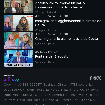
Antonio Polito: "Serve un patto
trasversale contro la violenza"
26 lug | Rete 4
4 DI SERA WEEKEND
Immigrazione: aggiornamenti in diretta da
Ceuta
01 ago | Rete 4
4 DI SERA WEEKEND
Crisi migranti: le ultime notizie da Ceuta
02 ago | Rete 4
ZONA BIANCA
Puntata del 3 agosto
03 ago | Rete 4
PUNTATA INTERA
Copyright ©1999-2026 RTI Business Digital - RTI S.p.A.: p. iva
03976881007 - Sede legale: Largo del Nazareno 8, 00187 Roma.
Uffici: Viale Europa 46, 20093 Cologno Monzese (MI) - Cap. Soc.
int. vers. € 500.000.007 - Gruppo MFE Media For Europe N.V. -