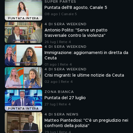
SUPER PARTES
Puntata dell'8 agosto, Canale 5
08 ago | Canale 5
PUNTATA INTERA
4 DI SERA WEEKEND
Antonio Polito: "Serve un patto
trasversale contro la violenza"
26 lug | Rete 4
4 DI SERA WEEKEND
Immigrazione: aggiornamenti in diretta da
Ceuta
01 ago | Rete 4
4 DI SERA WEEKEND
Crisi migranti: le ultime notizie da Ceuta
02 ago | Rete 4
ZONA BIANCA
Puntata del 27 luglio
27 lug | Rete 4
PUNTATA INTERA
4 DI SERA NEWS
Matteo Piantedosi: "C'è un pregiudizio nei
confronti della polizia"
29 lug | Rete 4