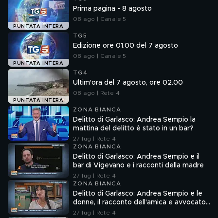
Prima pagina - 8 agosto
08 ago | Canale 5
PUNTATA INTERA
TG5
Edizione ore 01.00 del 7 agosto
08 ago | Canale 5
PUNTATA INTERA
TG4
Ultim'ora del 7 agosto, ore 02.00
08 ago | Rete 4
PUNTATA INTERA
ZONA BIANCA
Delitto di Garlasco: Andrea Sempio la
mattina del delitto è stato in un bar?
27 lug | Rete 4
ZONA BIANCA
Delitto di Garlasco: Andrea Sempio e il
bar di Vigevano e i racconti della madre
27 lug | Rete 4
ZONA BIANCA
Delitto di Garlasco: Andrea Sempio e le
donne, il racconto dell'amica e avvocato
Angela Taccia
27 lug | Rete 4