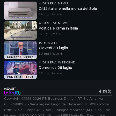
4 DI SERA NEWS
Città italiane nella morsa del Sole
29 lug | Rete 4
4 DI SERA NEWS
Politica e clima in Italia
31 lug | Rete 4
10 MINUTI
Giovedì 30 luglio
30 lug | Rete 4
PUNTATA INTERA
4 DI SERA WEEKEND
Domenica 26 luglio
26 lug | Rete 4
PUNTATA INTERA
Copyright ©1999-2026 RTI Business Digital - RTI S.p.A.: p. iva
03976881007 - Sede legale: Largo del Nazareno 8, 00187 Roma.
Uffici: Viale Europa 46, 20093 Cologno Monzese (MI) - Cap. Soc.
int. vers. € 500.000.007 - Gruppo MFE Media For Europe N.V. -