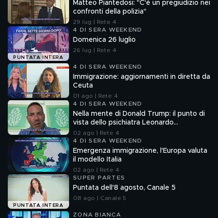
Matteo Piantedosi: "C'è un pregiudizio nei
confronti della polizia"
29 lug | Rete 4
4 DI SERA WEEKEND
Domenica 26 luglio
26 lug | Rete 4
PUNTATA INTERA
4 DI SERA WEEKEND
Immigrazione: aggiornamenti in diretta da
Ceuta
01 ago | Rete 4
4 DI SERA WEEKEND
Nella mente di Donald Trump: il punto di
vista dello psichiatra Leonardo
Mendolicchio
02 ago | Rete 4
4 DI SERA WEEKEND
Emergenza immigrazione, l'Europa valuta
il modello Italia
02 ago | Rete 4
SUPER PARTES
Puntata dell'8 agosto, Canale 5
08 ago | Canale 5
PUNTATA INTERA
ZONA BIANCA