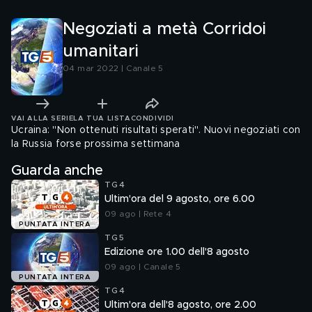
Negoziati a metà Corridoi
umanitari
04 mar 2022 | Canale 5
VAI ALLA SERIE
LA TUA LISTA
CONDIVIDI
Ucraina: "Non ottenuti risultati sperati". Nuovi negoziati con
la Russia forse prossima settimana
Guarda anche
TG4
Ultim'ora del 9 agosto, ore 6.00
09 ago | Rete 4
PUNTATA INTERA
TG5
Edizione ore 1.00 dell'8 agosto
09 ago | Canale 5
PUNTATA INTERA
TG4
Ultim'ora dell'8 agosto, ore 2.00