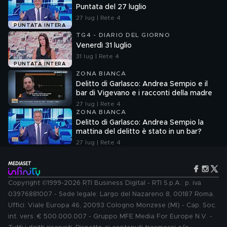
Puntata del 27 luglio
27 lug | Rete 4
PUNTATA INTERA
TG4 - DIARIO DEL GIORNO
Venerdì 31 luglio
31 lug | Rete 4
PUNTATA INTERA
ZONA BIANCA
Delitto di Garlasco: Andrea Sempio e il
bar di Vigevano e i racconti della madre
27 lug | Rete 4
ZONA BIANCA
Delitto di Garlasco: Andrea Sempio la
mattina del delitto è stato in un bar?
27 lug | Rete 4
Copyright ©1999-2026 RTI Business Digital - RTI S.p.A.: p. iva
03976881007 - Sede legale: Largo del Nazareno 8, 00187 Roma.
Uffici: Viale Europa 46, 20093 Cologno Monzese (MI) - Cap. Soc.
int. vers. € 500.000.007 - Gruppo MFE Media For Europe N.V. -