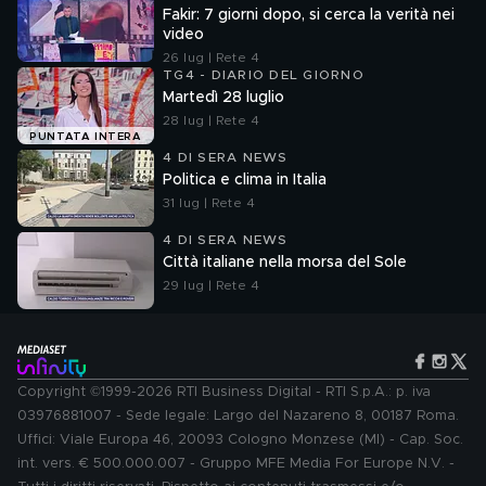
Fakir: 7 giorni dopo, si cerca la verità nei
video
26 lug | Rete 4
TG4 - DIARIO DEL GIORNO
Martedì 28 luglio
28 lug | Rete 4
PUNTATA INTERA
4 DI SERA NEWS
Politica e clima in Italia
31 lug | Rete 4
4 DI SERA NEWS
Città italiane nella morsa del Sole
29 lug | Rete 4
Copyright ©1999-2026 RTI Business Digital - RTI S.p.A.: p. iva
03976881007 - Sede legale: Largo del Nazareno 8, 00187 Roma.
Uffici: Viale Europa 46, 20093 Cologno Monzese (MI) - Cap. Soc.
int. vers. € 500.000.007 - Gruppo MFE Media For Europe N.V. -