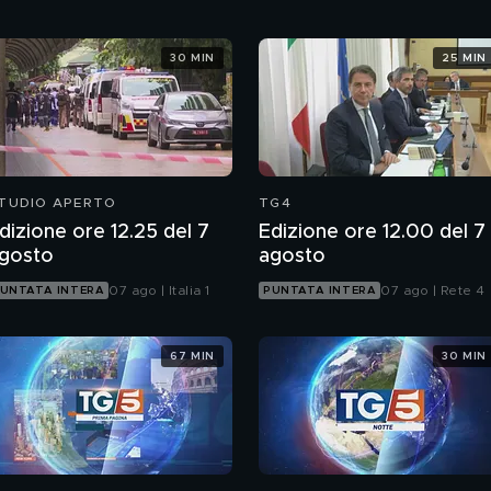
30 MIN
25 MIN
TUDIO APERTO
TG4
dizione ore 12.25 del 7
Edizione ore 12.00 del 7
gosto
agosto
07 ago | Italia 1
07 ago | Rete 4
UNTATA INTERA
PUNTATA INTERA
67 MIN
30 MIN