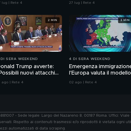
igevano e i racconti
legge è la strada"
 lug | Rete 4
27 lug | Rete 4
ella madre
2 MIN
3 MIN
 DI SERA WEEKEND
4 DI SERA WEEKEND
onald Trump avverte:
Emergenza immigrazion
Possibili nuovi attacchi
l'Europa valuta il modello
ll'Iran"
Italia
1 ago | Rete 4
02 ago | Rete 4
76881007 - Sede legale: Largo del Nazareno 8, 00187 Roma. Uffici: Vial
ervati. Rispetto ai contenuti trasmessi e/o riprodotti è vietata ogni uti
 mezzi automatizzati di data scraping.