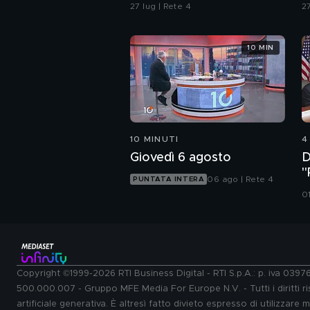
del delitto è stato in un
V
27 lug | Rete 4
27
bar?
d
10 MIN
10 MINUTI
4
Giovedì 6 agosto
D
"
06 ago | Rete 4
PUNTATA INTERA
a
0
Copyright ©1999-2026 RTI Business Digital - RTI S.p.A.: p. iva 039
500.000.007 - Gruppo MFE Media For Europe N.V. - Tutti i diritti ris
artificiale generativa. È altresì fatto divieto espresso di utilizzare