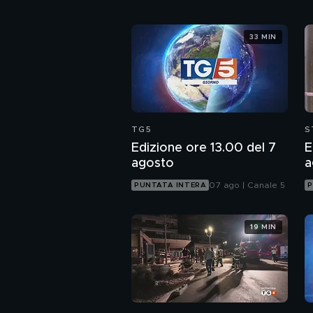
33 MIN
TG5
S
Edizione ore 13.00 del 7
E
agosto
a
07 ago | Canale 5
PUNTATA INTERA
P
19 MIN