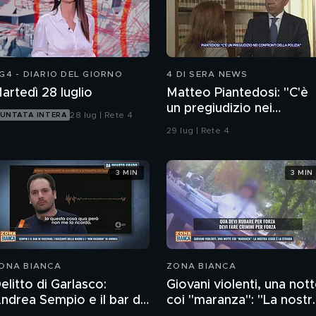
G4 - DIARIO DEL GIORNO
4 DI SERA NEWS
artedì 28 luglio
Matteo Piantedosi: "C'è
un pregiudizio nei
28 lug | Rete 4
UNTATA INTERA
confronti della polizia"
29 lug | Rete 4
3 MIN
3 MIN
ONA BIANCA
ZONA BIANCA
elitto di Garlasco:
Giovani violenti, una not
ndrea Sempio e il bar di
coi "maranza": "La nostr