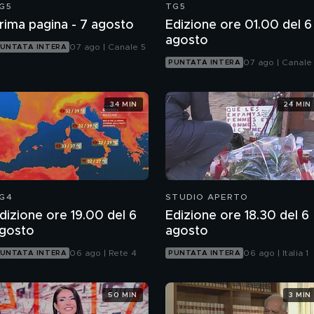
G5
TG5
rima pagina - 7 agosto
Edizione ore 01.00 del 6
agosto
07 ago | Canale 5
UNTATA INTERA
07 ago | Canale
PUNTATA INTERA
34 MIN
24 MIN
G4
STUDIO APERTO
dizione ore 19.00 del 6
Edizione ore 18.30 del 6
gosto
agosto
06 ago | Rete 4
06 ago | Italia 1
UNTATA INTERA
PUNTATA INTERA
50 MIN
3 MIN