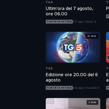
TG4
T
Ultim'ora del 7 agosto,
P
ore 06.00
P
07 ago | Rete 4
PUNTATA INTERA
41 MIN
TG5
T
Edizione ore 20.00 del 6
E
agosto
a
06 ago | Canale 5
PUNTATA INTERA
P
3 MIN