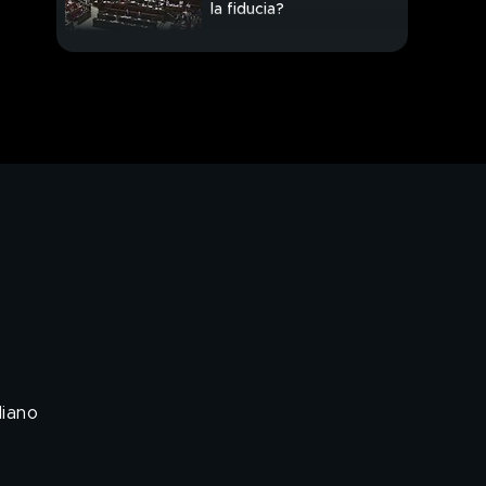
la fiducia?
Più contagi ovunque
"Estero sconsigliato"
Green pass e colori
cambiano parametri
liano