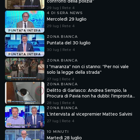
confronti della polizia"
29 lug | Rete 4
4 DI SERA NEWS
Mercoledì 29 luglio
29 lug | Rete 4
PUNTATA INTERA
ZONA BIANCA
Puntata del 30 luglio
30 lug | Rete 4
PUNTATA INTERA
ZONA BIANCA
I "maranza" non ci stanno: "Per noi vale
solo la legge della strada"
27 lug | Rete 4
ZONA BIANCA
Delitto di Garlasco: Andrea Sempio, la
Procura di Pavia non ha dubbi: l'impronta
33 è la pistola fumante
28 lug | Rete 4
ZONA BIANCA
L'intervista al vicepremier Matteo Salvini
27 lug | Rete 4
10 MINUTI
Martedì 28 luglio