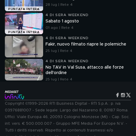
28 lug | Rete 4
PUNTATA INTERA
4 DI SERA WEEKEND
Sabato 1 agosto
01 ago | Rete 4
PUNTATA INTERA
4 DI SERA WEEKEND
Fakir, nuovo filmato riapre le polemiche
25 lug | Rete 4
4 DI SERA WEEKEND
No TAV in Val Susa, attacco alle forze
dell'ordine
25 lug | Rete 4
Copyright ©1999-2026 RTI Business Digital - RTI S.p.A.: p. iva
03976881007 - Sede legale: Largo del Nazareno 8, 00187 Roma.
Uffici: Viale Europa 46, 20093 Cologno Monzese (MI) - Cap. Soc.
int. vers. € 500.000.007 - Gruppo MFE Media For Europe N.V. -
Tutti i diritti riservati. Rispetto ai contenuti trasmessi e/o