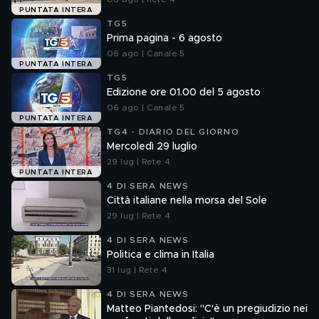
PUNTATA INTERA
TG5
Prima pagina - 6 agosto
06 ago | Canale 5
PUNTATA INTERA
TG5
Edizione ore 01.00 del 5 agosto
06 ago | Canale 5
PUNTATA INTERA
TG4 - DIARIO DEL GIORNO
Mercoledì 29 luglio
29 lug | Rete 4
PUNTATA INTERA
4 DI SERA NEWS
Città italiane nella morsa del Sole
29 lug | Rete 4
4 DI SERA NEWS
Politica e clima in Italia
31 lug | Rete 4
4 DI SERA NEWS
Matteo Piantedosi: "C'è un pregiudizio nei