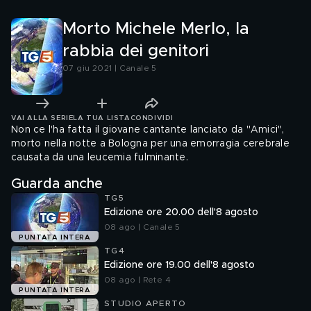
impedito
Morto Michele Merlo, la
rabbia dei genitori
07 giu 2021 | Canale 5
VAI ALLA SERIE
LA TUA LISTA
CONDIVIDI
Non ce l'ha fatta il giovane cantante lanciato da "Amici",
morto nella notte a Bologna per una emorragia cerebrale
causata da una leucemia fulminante.
Guarda anche
TG5
Edizione ore 20.00 dell'8 agosto
08 ago | Canale 5
PUNTATA INTERA
TG4
Edizione ore 19.00 dell'8 agosto
08 ago | Rete 4
PUNTATA INTERA
STUDIO APERTO