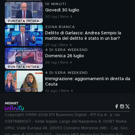
10 MINUTI
Giovedì 30 luglio
30 lug | Rete 4
PUNTATA INTERA
ZONA BIANCA
Delitto di Garlasco: Andrea Sempio la
mattina del delitto è stato in un bar?
27 lug | Rete 4
4 DI SERA WEEKEND
Domenica 26 luglio
26 lug | Rete 4
PUNTATA INTERA
4 DI SERA WEEKEND
Immigrazione: aggiornamenti in diretta da
Ceuta
01 ago | Rete 4
Copyright ©1999-2026 RTI Business Digital - RTI S.p.A.: p. iva
03976881007 - Sede legale: Largo del Nazareno 8, 00187 Roma.
Uffici: Viale Europa 46, 20093 Cologno Monzese (MI) - Cap. Soc.
int. vers. € 500.000.007 - Gruppo MFE Media For Europe N.V. -