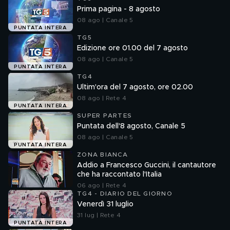
Prima pagina - 8 agosto
08 ago | Canale 5
PUNTATA INTERA
TG5
Edizione ore 01.00 del 7 agosto
08 ago | Canale 5
PUNTATA INTERA
TG4
Ultim'ora del 7 agosto, ore 02.00
08 ago | Rete 4
PUNTATA INTERA
SUPER PARTES
Puntata dell'8 agosto, Canale 5
08 ago | Canale 5
PUNTATA INTERA
ZONA BIANCA
Addio a Francesco Guccini, il cantautore
che ha raccontato l'Italia
06 ago | Rete 4
TG4 - DIARIO DEL GIORNO
Venerdì 31 luglio
31 lug | Rete 4
PUNTATA INTERA