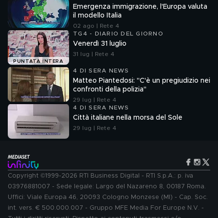
Emergenza immigrazione, l'Europa valuta
il modello Italia
02 ago | Rete 4
TG4 - DIARIO DEL GIORNO
Venerdì 31 luglio
31 lug | Rete 4
PUNTATA INTERA
4 DI SERA NEWS
Matteo Piantedosi: "C'è un pregiudizio nei
confronti della polizia"
29 lug | Rete 4
4 DI SERA NEWS
Città italiane nella morsa del Sole
29 lug | Rete 4
Copyright ©1999-2026 RTI Business Digital - RTI S.p.A.: p. iva
03976881007 - Sede legale: Largo del Nazareno 8, 00187 Roma.
Uffici: Viale Europa 46, 20093 Cologno Monzese (MI) - Cap. Soc.
int. vers. € 500.000.007 - Gruppo MFE Media For Europe N.V. -