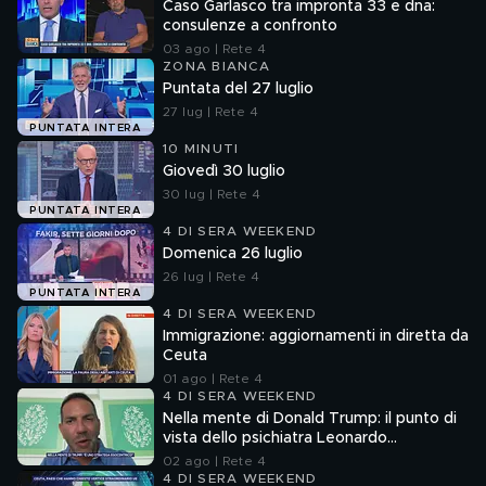
Caso Garlasco tra impronta 33 e dna:
consulenze a confronto
03 ago | Rete 4
ZONA BIANCA
Puntata del 27 luglio
27 lug | Rete 4
PUNTATA INTERA
10 MINUTI
Giovedì 30 luglio
30 lug | Rete 4
PUNTATA INTERA
4 DI SERA WEEKEND
Domenica 26 luglio
26 lug | Rete 4
PUNTATA INTERA
4 DI SERA WEEKEND
Immigrazione: aggiornamenti in diretta da
Ceuta
01 ago | Rete 4
4 DI SERA WEEKEND
Nella mente di Donald Trump: il punto di
vista dello psichiatra Leonardo
Mendolicchio
02 ago | Rete 4
4 DI SERA WEEKEND