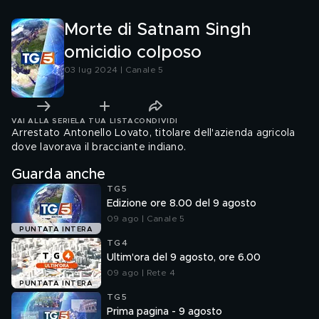
Morte di Satnam Singh
omicidio colposo
03 lug 2024 | Canale 5
VAI ALLA SERIE
LA TUA LISTA
CONDIVIDI
Arrestato Antonello Lovato, titolare dell'azienda agricola
dove lavorava il bracciante indiano.
Guarda anche
TG5
Edizione ore 8.00 del 9 agosto
09 ago | Canale 5
PUNTATA INTERA
TG4
Ultim'ora del 9 agosto, ore 6.00
09 ago | Rete 4
PUNTATA INTERA
TG5
Prima pagina - 9 agosto