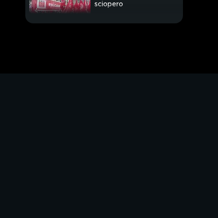
sciopero
PROSSIMO VIDEO
Esercito in Al Shifa
"Hamas si arrenda"