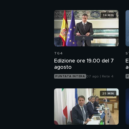
34 MIN
TG4
S
Edizione ore 19.00 del 7
E
agosto
a
07 ago | Rete 4
PUNTATA INTERA
P
25 MIN