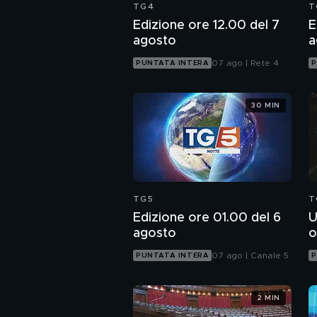
TG4
T
Edizione ore 12.00 del 7
E
agosto
a
07 ago | Rete 4
PUNTATA INTERA
P
30 MIN
TG5
T
Edizione ore 01.00 del 6
U
agosto
o
07 ago | Canale 5
PUNTATA INTERA
P
2 MIN