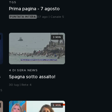
TG5
Prima pagina - 7 agosto
07 ago | Canale 5
PUNTATA INTERA
3 MIN
4 DI SERA NEWS
6
Spagna sotto assalto!
30 lug | Rete 4
 5
2 MIN