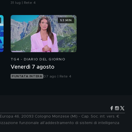
Bertolaso per Leonardo
31 lug | Rete 4
Bove
53 MIN
TG4 - DIARIO DEL GIORNO
Venerdì 7 agosto
07 ago | Rete 4
PUNTATA INTERA
e Europa 46, 20093 Cologno Monzese (MI) - Cap. Soc. int. vers. €
lizzazione funzionale all'addestramento di sistemi di intelligenza