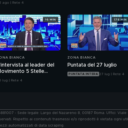
lle armi"
2 ago | Rete 4
16 MIN
178 MIN
ONA BIANCA
ZONA BIANCA
'intervista al leader del
Puntata del 27 luglio
ovimento 5 Stelle
27 lug | Rete 4
PUNTATA INTERA
iuseppe Conte
 lug | Rete 4
76881007 - Sede legale: Largo del Nazareno 8, 00187 Roma. Uffici: Vial
ervati. Rispetto ai contenuti trasmessi e/o riprodotti è vietata ogni uti
 mezzi automatizzati di data scraping.