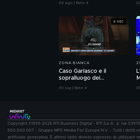
a
02 ago | Rete 4
0
6 SEC
ZONA BIANCA
Z
Caso Garlasco e il
L
sopralluogo dei
M
Carabinieri
G
30 lug | Rete 4
30
Copyright ©1999-2026 RTI Business Digital - RTI S.p.A.: p. iva 039
500.000.007 - Gruppo MFE Media For Europe N.V. - Tutti i diritti ris
artificiale generativa. È altresì fatto divieto espresso di utilizzare