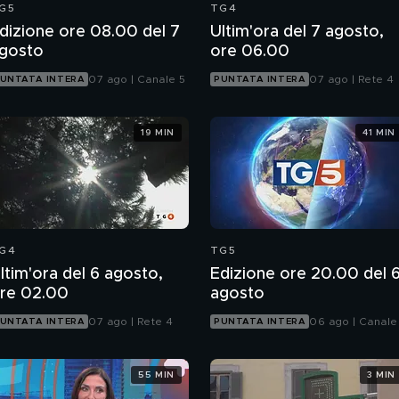
G5
TG4
dizione ore 08.00 del 7
Ultim'ora del 7 agosto,
gosto
ore 06.00
07 ago | Canale 5
07 ago | Rete 4
UNTATA INTERA
PUNTATA INTERA
19 MIN
41 MIN
G4
TG5
ltim'ora del 6 agosto,
Edizione ore 20.00 del 
re 02.00
agosto
07 ago | Rete 4
06 ago | Canale
UNTATA INTERA
PUNTATA INTERA
55 MIN
3 MIN