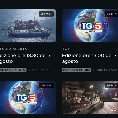
24 MIN
33 MIN
TUDIO APERTO
TG5
dizione ore 18.30 del 7
Edizione ore 13.00 del 7
gosto
agosto
07 ago | Italia 1
07 ago | Canale
UNTATA INTERA
PUNTATA INTERA
34 MIN
19 MIN