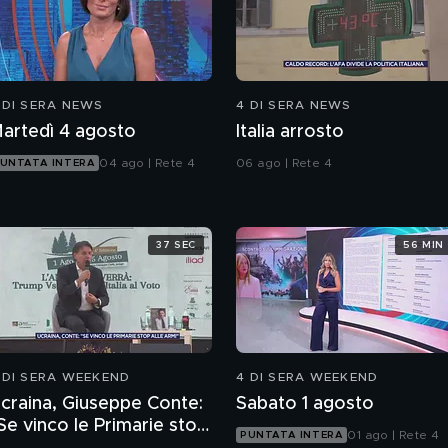
 DI SERA NEWS
4 DI SERA NEWS
artedì 4 agosto
Italia arrosto
04 ago | Rete 4
06 ago | Rete 4
UNTATA INTERA
37 SEC
56 MIN
 DI SERA WEEKEND
4 DI SERA WEEKEND
craina, Giuseppe Conte:
Sabato 1 agosto
Se vinco le Primarie stop
01 ago | Rete 4
PUNTATA INTERA