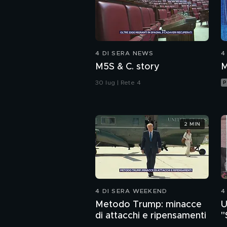
4 DI SERA NEWS
4
M5S & C. story
M
30 lug | Rete 4
P
2 MIN
4 DI SERA WEEKEND
4
Metodo Trump: minacce
U
di attacchi e ripensamenti
"