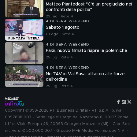
Matteo Piantedosi: "C'è un pregiudizio nei
confronti della polizia"
29 lug | Rete 4
4 DI SERA WEEKEND
Sabato 1 agosto
01 ago | Rete 4
PUNTATA INTERA
4 DI SERA WEEKEND
Fakir, nuovo filmato riapre le polemiche
25 lug | Rete 4
4 DI SERA WEEKEND
No TAV in Val Susa, attacco alle forze
dell'ordine
25 lug | Rete 4
Copyright ©1999-2026 RTI Business Digital - RTI S.p.A.: p. iva
03976881007 - Sede legale: Largo del Nazareno 8, 00187 Roma.
Uffici: Viale Europa 46, 20093 Cologno Monzese (MI) - Cap. Soc.
int. vers. € 500.000.007 - Gruppo MFE Media For Europe N.V. -