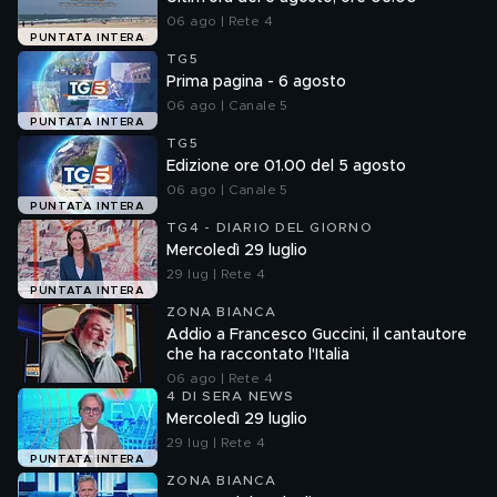
06 ago | Rete 4
PUNTATA INTERA
TG5
Prima pagina - 6 agosto
06 ago | Canale 5
PUNTATA INTERA
TG5
Edizione ore 01.00 del 5 agosto
06 ago | Canale 5
PUNTATA INTERA
TG4 - DIARIO DEL GIORNO
Mercoledì 29 luglio
29 lug | Rete 4
PUNTATA INTERA
ZONA BIANCA
Addio a Francesco Guccini, il cantautore
che ha raccontato l'Italia
06 ago | Rete 4
4 DI SERA NEWS
Mercoledì 29 luglio
29 lug | Rete 4
PUNTATA INTERA
ZONA BIANCA