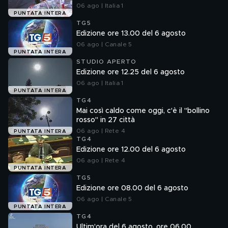
06 ago | Italia 1
PUNTATA INTERA
TG5
Edizione ore 13.00 del 6 agosto
06 ago | Canale 5
PUNTATA INTERA
STUDIO APERTO
Edizione ore 12.25 del 6 agosto
06 ago | Italia 1
PUNTATA INTERA
TG4
Mai così caldo come oggi, c'è il "bollino
rosso" in 27 città
06 ago | Rete 4
PUNTATA INTERA
TG4
Edizione ore 12.00 del 6 agosto
06 ago | Rete 4
PUNTATA INTERA
TG5
Edizione ore 08.00 del 6 agosto
06 ago | Canale 5
PUNTATA INTERA
TG4
Ultim'ora del 6 agosto, ore 06.00