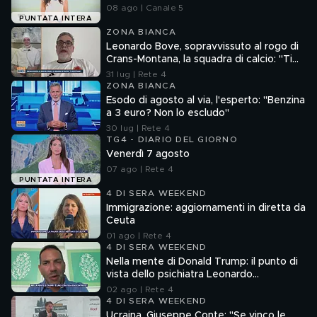
08 ago | Canale 5
PUNTATA INTERA
ZONA BIANCA
Leonardo Bove, sopravvissuto al rogo di
Crans-Montana, la squadra di calcio: "Ti
aspettiamo"
31 lug | Rete 4
ZONA BIANCA
Esodo di agosto al via, l'esperto: "Benzina
a 3 euro? Non lo escludo"
30 lug | Rete 4
TG4 - DIARIO DEL GIORNO
Venerdì 7 agosto
07 ago | Rete 4
PUNTATA INTERA
4 DI SERA WEEKEND
Immigrazione: aggiornamenti in diretta da
Ceuta
01 ago | Rete 4
4 DI SERA WEEKEND
Nella mente di Donald Trump: il punto di
vista dello psichiatra Leonardo
Mendolicchio
02 ago | Rete 4
4 DI SERA WEEKEND
Ucraina, Giuseppe Conte: "Se vinco le