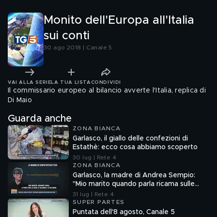
Monito dell'Europa all'Italia
sui conti
30 ago 2018 | Canale 5
VAI ALLA SERIE
LA TUA LISTA
CONDIVIDI
Il commissario europeo al bilancio avverte l'Italia, replica di
Di Maio
Guarda anche
ZONA BIANCA
Garlasco, il giallo delle confezioni di
Estathè: ecco cosa abbiamo scoperto
30 lug | Rete 4
ZONA BIANCA
Garlasco, la madre di Andrea Sempio:
"Mio marito quando parla ricama sulle
cose"
31 lug | Rete 4
SUPER PARTES
Puntata dell'8 agosto, Canale 5