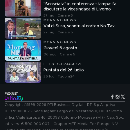
"Scosciata" in conferenza stampa: fa
discutere la vicesindaca di Livorno
27 lug | Canale 5
MORNING NEWS
Val di Susa, scontri al corteo No Tav
27 lug | Canale 5
MORNING NEWS
Giovedì 6 agosto
06 ago | Canale 5
PUNTATA INTERA
IL TG DEI RAGAZZI
Puntata del 26 luglio
26 lug | Tgcom24
Copyright ©1999-2026 RTI Business Digital - RTI S.p.A.: p. iva
03976881007 - Sede legale: Largo del Nazareno 8, 00187 Roma.
Uffici: Viale Europa 46, 20093 Cologno Monzese (MI) - Cap. Soc.
int. vers. € 500.000.007 - Gruppo MFE Media For Europe N.V. -