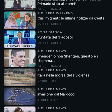
Primarie stop alle armi"
02 ago | Rete 4
4 DI SERA WEEKEND
Crisi migranti: le ultime notizie da Ceuta
02 ago | Rete 4
ZONA BIANCA
Puntata del 3 agosto
03 ago | Rete 4
PUNTATA INTERA
4 DI SERA NEWS
Shengen o non Shengen, questo è il
dilemma....
07 ago | Rete 4
4 DI SERA NEWS
Italia nella morsa della violenza
27 lug | Rete 4
4 DI SERA NEWS
Invasione dal Marocco!
31 lug | Rete 4
4 DI SERA NEWS