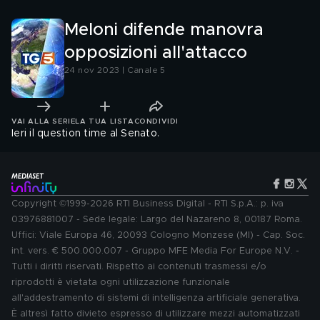
Meloni difende manovra
opposizioni all'attacco
24 nov 2023 | Canale 5
VAI ALLA SERIE
LA TUA LISTA
CONDIVIDI
Ieri il question time al Senato.
Copyright ©1999-2026 RTI Business Digital - RTI S.p.A.: p. iva
03976881007 - Sede legale: Largo del Nazareno 8, 00187 Roma.
Uffici: Viale Europa 46, 20093 Cologno Monzese (MI) - Cap. Soc.
int. vers. € 500.000.007 - Gruppo MFE Media For Europe N.V. -
Tutti i diritti riservati. Rispetto ai contenuti trasmessi e/o
riprodotti è vietata ogni utilizzazione funzionale
all'addestramento di sistemi di intelligenza artificiale generativa.
È altresì fatto divieto espresso di utilizzare mezzi automatizzati