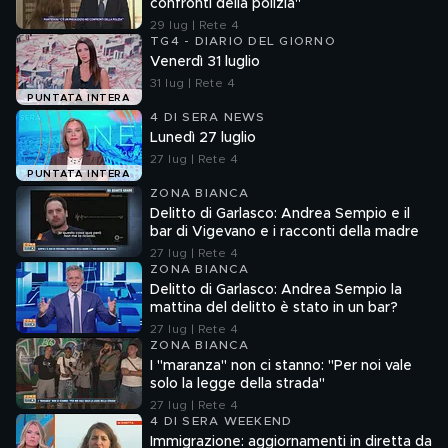
confronti della polizia"
29 lug | Rete 4
TG4 - DIARIO DEL GIORNO
Venerdì 31 luglio
31 lug | Rete 4
PUNTATA INTERA
4 DI SERA NEWS
Lunedì 27 luglio
27 lug | Rete 4
PUNTATA INTERA
ZONA BIANCA
Delitto di Garlasco: Andrea Sempio e il
bar di Vigevano e i racconti della madre
27 lug | Rete 4
ZONA BIANCA
Delitto di Garlasco: Andrea Sempio la
mattina del delitto è stato in un bar?
27 lug | Rete 4
ZONA BIANCA
I "maranza" non ci stanno: "Per noi vale
solo la legge della strada"
27 lug | Rete 4
4 DI SERA WEEKEND
Immigrazione: aggiornamenti in diretta da