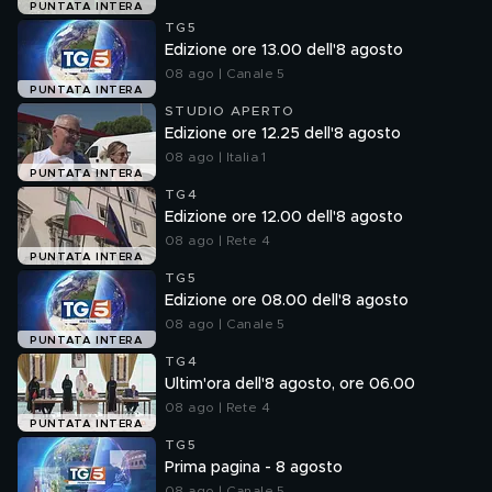
PUNTATA INTERA
TG5
Edizione ore 13.00 dell'8 agosto
08 ago | Canale 5
PUNTATA INTERA
STUDIO APERTO
Edizione ore 12.25 dell'8 agosto
08 ago | Italia 1
PUNTATA INTERA
TG4
Edizione ore 12.00 dell'8 agosto
08 ago | Rete 4
PUNTATA INTERA
TG5
Edizione ore 08.00 dell'8 agosto
08 ago | Canale 5
PUNTATA INTERA
TG4
Ultim'ora dell'8 agosto, ore 06.00
08 ago | Rete 4
PUNTATA INTERA
TG5
Prima pagina - 8 agosto
08 ago | Canale 5