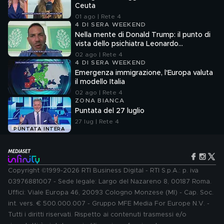
Ceuta
01 ago | Rete 4
4 DI SERA WEEKEND
Nella mente di Donald Trump: il punto di
vista dello psichiatra Leonardo
Mendolicchio
02 ago | Rete 4
4 DI SERA WEEKEND
Emergenza immigrazione, l'Europa valuta
il modello Italia
02 ago | Rete 4
ZONA BIANCA
Puntata del 27 luglio
27 lug | Rete 4
PUNTATA INTERA
Copyright ©1999-2026 RTI Business Digital - RTI S.p.A.: p. iva
03976881007 - Sede legale: Largo del Nazareno 8, 00187 Roma.
Uffici: Viale Europa 46, 20093 Cologno Monzese (MI) - Cap. Soc.
int. vers. € 500.000.007 - Gruppo MFE Media For Europe N.V. -
Tutti i diritti riservati. Rispetto ai contenuti trasmessi e/o