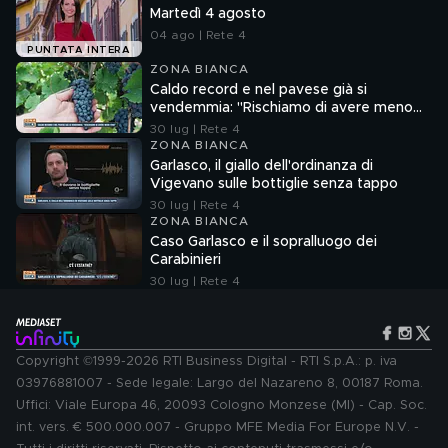
Martedì 4 agosto
04 ago | Rete 4
PUNTATA INTERA
ZONA BIANCA
Caldo record e nel pavese già si
vendemmia: "Rischiamo di avere meno
vino"
30 lug | Rete 4
ZONA BIANCA
Garlasco, il giallo dell'ordinanza di
Vigevano sulle bottiglie senza tappo
30 lug | Rete 4
ZONA BIANCA
Caso Garlasco e il sopralluogo dei
Carabinieri
30 lug | Rete 4
Copyright ©1999-2026 RTI Business Digital - RTI S.p.A.: p. iva
03976881007 - Sede legale: Largo del Nazareno 8, 00187 Roma.
Uffici: Viale Europa 46, 20093 Cologno Monzese (MI) - Cap. Soc.
int. vers. € 500.000.007 - Gruppo MFE Media For Europe N.V. -