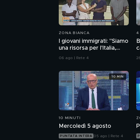
ZONA BIANCA
4
I giovani immigrati: "Siamo
B
una risorsa per l'Italia,
c
dovete ringraziarci"
06 ago | Rete 4
28
10 MIN
10 MINUTI
Z
Mercoledì 5 agosto
P
05 ago | Rete 4
PUNTATA INTERA
P