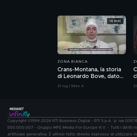
16 MIN
ZONA BIANCA
Z
Crans-Montana, la storia
C
di Leonardo Bove, dato
c
per disperso nel rogo
b
31 lug | Rete 4
31
d
Copyright ©1999-2026 RTI Business Digital - RTI S.p.A.: p. iva 039
500.000.007 - Gruppo MFE Media For Europe N.V. - Tutti i diritti ris
artificiale generativa. È altresì fatto divieto espresso di utilizzare