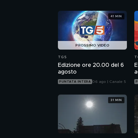
41 MIN
PROSSIMO VIDEO
TG5
T
Edizione ore 20.00 del 6
E
agosto
a
06 ago | Canale 5
PUNTATA INTERA
P
31 MIN