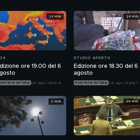
34 MIN
24 MIN
G4
STUDIO APERTO
dizione ore 19.00 del 6
Edizione ore 18.30 del 6
gosto
agosto
06 ago | Rete 4
06 ago | Italia 1
UNTATA INTERA
PUNTATA INTERA
2 MIN
25 MIN