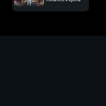
fronda M5S si sgonfia
L'unità è un dovere
per amore dell'Italia