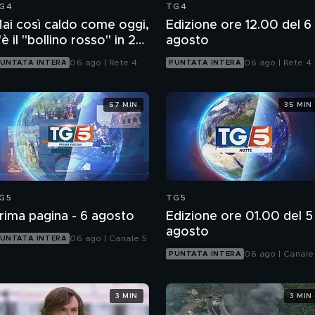
G4
TG4
ai così caldo come oggi,
Edizione ore 12.00 del 6
'è il "bollino rosso" in 27
agosto
ittà
06 ago | Rete 4
06 ago | Rete 4
UNTATA INTERA
PUNTATA INTERA
67 MIN
35 MIN
G5
TG5
rima pagina - 6 agosto
Edizione ore 01.00 del 5
agosto
06 ago | Canale 5
UNTATA INTERA
06 ago | Canale
PUNTATA INTERA
3 MIN
3 MIN