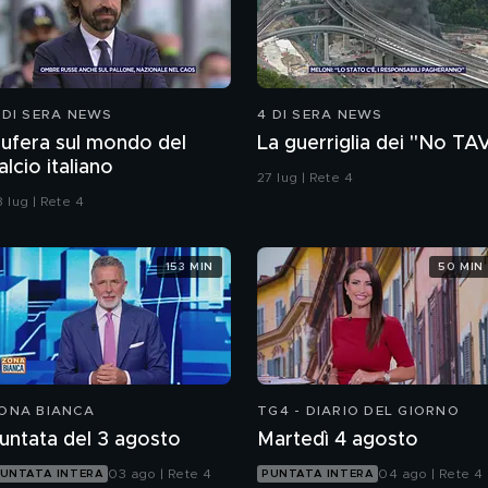
 DI SERA NEWS
4 DI SERA NEWS
ufera sul mondo del
La guerriglia dei "No TA
alcio italiano
27 lug | Rete 4
 lug | Rete 4
153 MIN
50 MIN
ONA BIANCA
TG4 - DIARIO DEL GIORNO
untata del 3 agosto
Martedì 4 agosto
03 ago | Rete 4
04 ago | Rete 4
UNTATA INTERA
PUNTATA INTERA