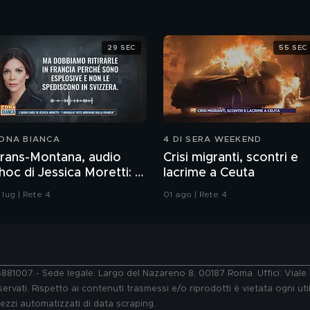
29 SEC
55 SEC
ONA BIANCA
4 DI SERA WEEKEND
rans-Montana, audio
Crisi migranti, scontri e
hoc di Jessica Moretti: "I
lacrime a Ceuta
engala? Fatti arrivare
 lug | Rete 4
01 ago | Rete 4
alla Francia"
76881007 - Sede legale: Largo del Nazareno 8, 00187 Roma. Uffici: Vial
ervati. Rispetto ai contenuti trasmessi e/o riprodotti è vietata ogni uti
 mezzi automatizzati di data scraping.