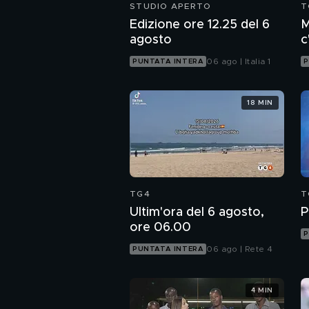
STUDIO APERTO
T
Edizione ore 12.25 del 6
M
agosto
c
c
06 ago | Italia 1
PUNTATA INTERA
P
18 MIN
TG4
T
Ultim'ora del 6 agosto,
P
ore 06.00
P
06 ago | Rete 4
PUNTATA INTERA
4 MIN