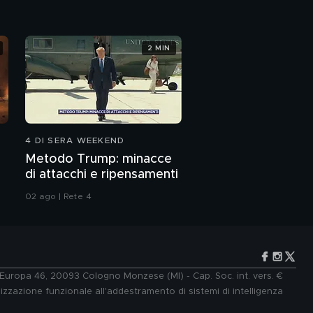
2 MIN
4 DI SERA WEEKEND
Metodo Trump: minacce
di attacchi e ripensamenti
02 ago | Rete 4
e Europa 46, 20093 Cologno Monzese (MI) - Cap. Soc. int. vers. €
lizzazione funzionale all'addestramento di sistemi di intelligenza