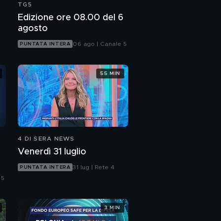
TG5
Edizione ore 08.00 del 6
agosto
06 ago | Canale 5
PUNTATA INTERA
55 MIN
4 DI SERA NEWS
Venerdì 31 luglio
31 lug | Rete 4
PUNTATA INTERA
 5
3 MIN