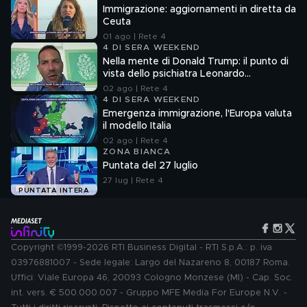
Immigrazione: aggiornamenti in diretta da
Ceuta
01 ago | Rete 4
4 DI SERA WEEKEND
Nella mente di Donald Trump: il punto di
vista dello psichiatra Leonardo
Mendolicchio
02 ago | Rete 4
4 DI SERA WEEKEND
Emergenza immigrazione, l'Europa valuta
il modello Italia
02 ago | Rete 4
ZONA BIANCA
Puntata del 27 luglio
27 lug | Rete 4
PUNTATA INTERA
Copyright ©1999-2026 RTI Business Digital - RTI S.p.A.: p. iva
03976881007 - Sede legale: Largo del Nazareno 8, 00187 Roma.
Uffici: Viale Europa 46, 20093 Cologno Monzese (MI) - Cap. Soc.
int. vers. € 500.000.007 - Gruppo MFE Media For Europe N.V. -