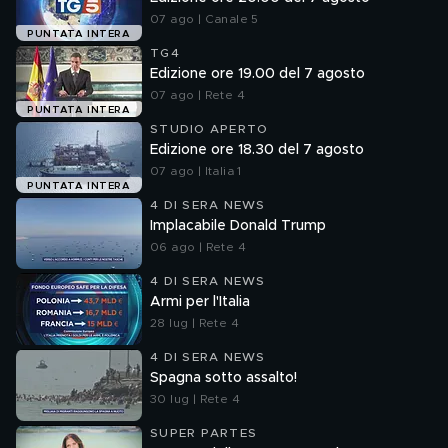
07 ago | Canale 5
PUNTATA INTERA
TG4
Edizione ore 19.00 del 7 agosto
07 ago | Rete 4
PUNTATA INTERA
STUDIO APERTO
Edizione ore 18.30 del 7 agosto
07 ago | Italia 1
PUNTATA INTERA
4 DI SERA NEWS
Implacabile Donald Trump
06 ago | Rete 4
4 DI SERA NEWS
Armi per l'Italia
28 lug | Rete 4
4 DI SERA NEWS
Spagna sotto assalto!
30 lug | Rete 4
SUPER PARTES