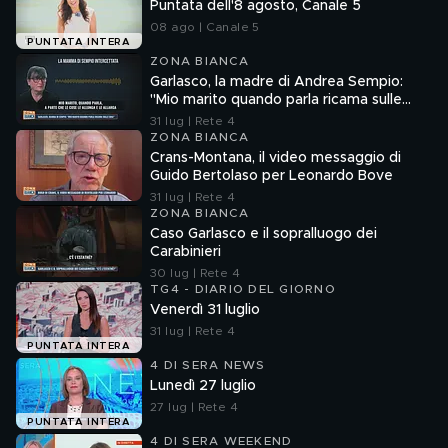
Puntata dell'8 agosto, Canale 5
08 ago | Canale 5
PUNTATA INTERA
ZONA BIANCA
Garlasco, la madre di Andrea Sempio:
"Mio marito quando parla ricama sulle
cose"
31 lug | Rete 4
ZONA BIANCA
Crans-Montana, il video messaggio di
Guido Bertolaso per Leonardo Bove
31 lug | Rete 4
ZONA BIANCA
Caso Garlasco e il sopralluogo dei
Carabinieri
30 lug | Rete 4
TG4 - DIARIO DEL GIORNO
Venerdì 31 luglio
31 lug | Rete 4
PUNTATA INTERA
4 DI SERA NEWS
Lunedì 27 luglio
27 lug | Rete 4
PUNTATA INTERA
4 DI SERA WEEKEND