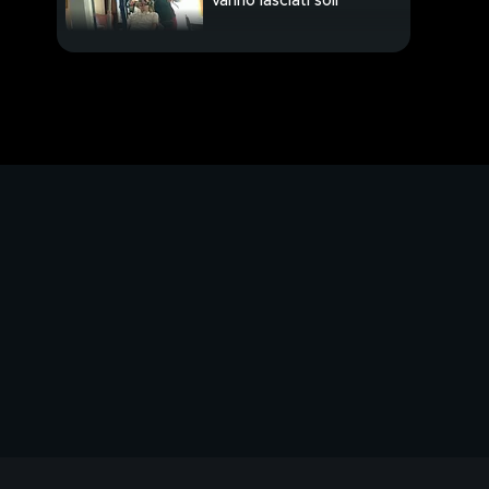
vanno lasciati soli
Il sollievo dal caldo
sulle spiagge più belle
L'opera di Signorini,
tocca alla Boheme
Le First Lady, figure
che hanno influenzato
la storia
PROSSIMO VIDEO