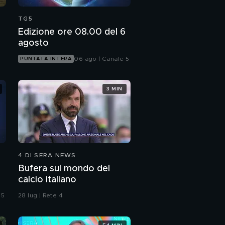
TG5
Edizione ore 08.00 del 6
agosto
06 ago | Canale 5
PUNTATA INTERA
3 MIN
4 DI SERA NEWS
Bufera sul mondo del
calcio italiano
 5
28 lug | Rete 4