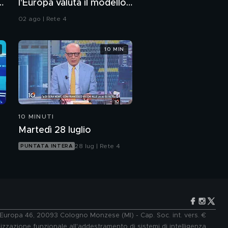
I
l'Europa valuta il modello
Italia
02 ago | Rete 4
10 MIN
10 MINUTI
Martedì 28 luglio
28 lug | Rete 4
PUNTATA INTERA
e Europa 46, 20093 Cologno Monzese (MI) - Cap. Soc. int. vers. €
lizzazione funzionale all'addestramento di sistemi di intelligenza