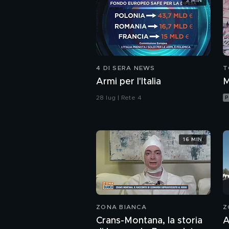
3 MIN
4 DI SERA NEWS
T
Armi per l'Italia
M
28 lug | Rete 4
P
16 MIN
ZONA BIANCA
Z
Crans-Montana, la storia
A