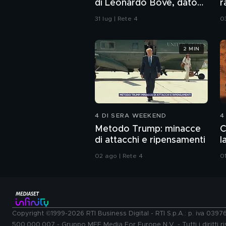
di Leonardo Bove, dato
r
per disperso nel rogo
"
31 lug | Rete 4
0
2 MIN
4 DI SERA WEEKEND
4
Metodo Trump: minacce
C
di attacchi e ripensamenti
l
02 ago | Rete 4
0
Copyright ©1999-2026 RTI Business Digital - RTI S.p.A.: p. iva 039
500.000.007 - Gruppo MFE Media For Europe N.V. - Tutti i diritti ris