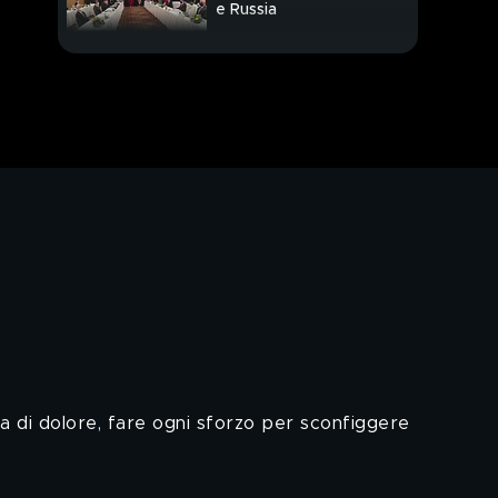
e Russia
Torino, trapianto di
cuore eccezionale su
un bambino di 7 anni
L'orgoglio e l'emozione
di Laura Pausini per la
nomination agli Oscar
ata di dolore, fare ogni sforzo per sconfiggere