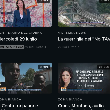
51 MIN
3 MIN
G4 - DIARIO DEL GIORNO
4 DI SERA NEWS
ercoledì 29 luglio
La guerriglia dei "No TA
29 lug | Rete 4
27 lug | Rete 4
UNTATA INTERA
3 MIN
29 SEC
ONA BIANCA
ZONA BIANCA
 Ceuta tra paura e
Crans-Montana, audio