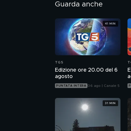
Guarda anche
41 MIN
TG5
T
Edizione ore 20.00 del 6
E
agosto
a
06 ago | Canale 5
PUNTATA INTERA
P
31 MIN