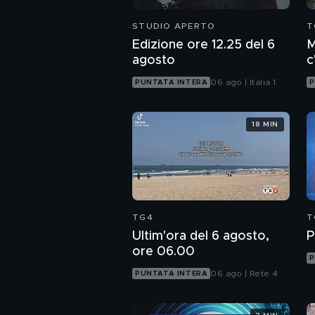
STUDIO APERTO
T
Edizione ore 12.25 del 6
M
agosto
c
c
06 ago | Italia 1
PUNTATA INTERA
P
18 MIN
TG4
T
Ultim'ora del 6 agosto,
P
ore 06.00
P
06 ago | Rete 4
PUNTATA INTERA