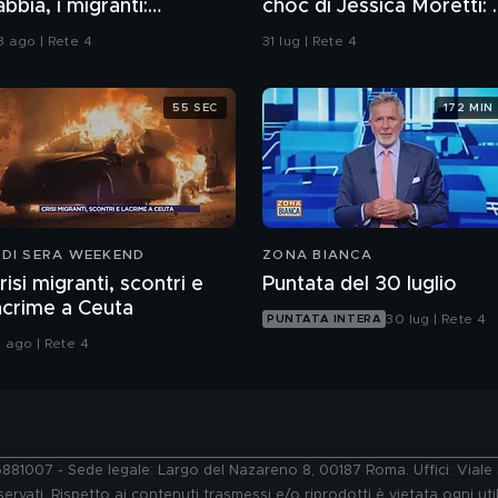
abbia, i migranti:
choc di Jessica Moretti: "
Sognamo l'Europa"
bengala? Fatti arrivare
3 ago | Rete 4
31 lug | Rete 4
dalla Francia"
55 SEC
172 MIN
 DI SERA WEEKEND
ZONA BIANCA
risi migranti, scontri e
Puntata del 30 luglio
acrime a Ceuta
30 lug | Rete 4
PUNTATA INTERA
1 ago | Rete 4
76881007 - Sede legale: Largo del Nazareno 8, 00187 Roma. Uffici: Vial
ervati. Rispetto ai contenuti trasmessi e/o riprodotti è vietata ogni uti