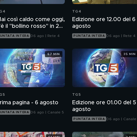
G4
TG4
ai così caldo come oggi,
Edizione ore 12.00 del 6
'è il "bollino rosso" in 27
agosto
ittà
06 ago | Rete 4
06 ago | Rete 4
UNTATA INTERA
PUNTATA INTERA
67 MIN
35 MIN
G5
TG5
rima pagina - 6 agosto
Edizione ore 01.00 del 5
agosto
06 ago | Canale 5
UNTATA INTERA
06 ago | Canale
PUNTATA INTERA