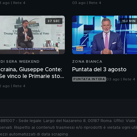
pazzatura
dell'assassino?
3 ago | Rete 4
03 ago | Rete 4
37 SEC
153 MIN
 DI SERA WEEKEND
ZONA BIANCA
craina, Giuseppe Conte:
Puntata del 3 agosto
Se vinco le Primarie stop
03 ago | Rete 4
PUNTATA INTERA
lle armi"
2 ago | Rete 4
76881007 - Sede legale: Largo del Nazareno 8, 00187 Roma. Uffici: Vial
ervati. Rispetto ai contenuti trasmessi e/o riprodotti è vietata ogni uti
 mezzi automatizzati di data scraping.