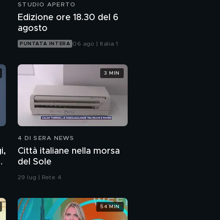
STUDIO APERTO
Edizione ore 18.30 del 6
agosto
06 ago | Italia 1
PUNTATA INTERA
3 MIN
4 DI SERA NEWS
i,
Città italiane nella morsa
7
del Sole
29 lug | Rete 4
54 MIN