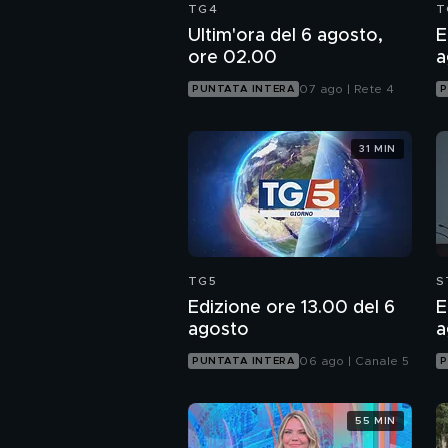
TG4
T
Ultim'ora del 6 agosto,
E
ore 02.00
a
07 ago | Rete 4
PUNTATA INTERA
P
31 MIN
TG5
S
Edizione ore 13.00 del 6
E
agosto
a
06 ago | Canale 5
PUNTATA INTERA
P
55 MIN