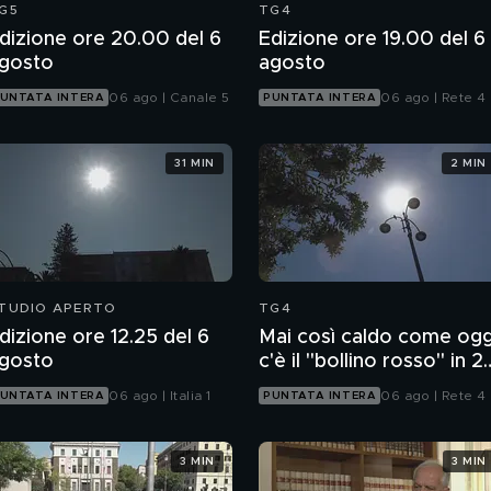
G5
TG4
dizione ore 20.00 del 6
Edizione ore 19.00 del 6
gosto
agosto
06 ago | Canale 5
06 ago | Rete 4
UNTATA INTERA
PUNTATA INTERA
31 MIN
2 MIN
TUDIO APERTO
TG4
dizione ore 12.25 del 6
Mai così caldo come ogg
gosto
c'è il "bollino rosso" in 2
città
06 ago | Italia 1
06 ago | Rete 4
UNTATA INTERA
PUNTATA INTERA
3 MIN
3 MIN