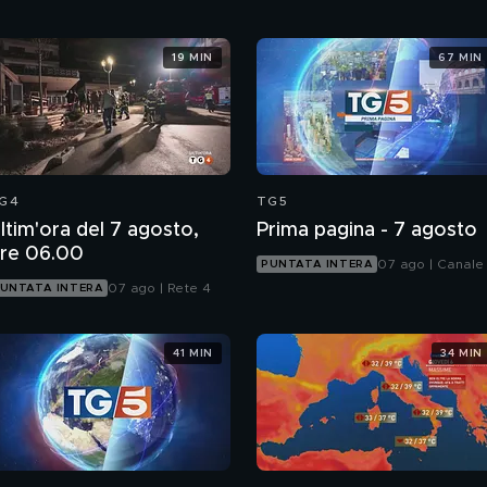
19 MIN
67 MIN
G4
TG5
ltim'ora del 7 agosto,
Prima pagina - 7 agosto
re 06.00
07 ago | Canale
PUNTATA INTERA
07 ago | Rete 4
UNTATA INTERA
41 MIN
34 MIN