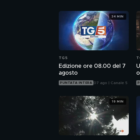
34 MIN
TG5
T
Edizione ore 08.00 del 7
U
agosto
o
07 ago | Canale 5
PUNTATA INTERA
P
19 MIN