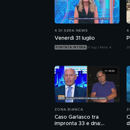
4 DI SERA NEWS
4
Venerdì 31 luglio
P
31 lug | Rete 4
31
PUNTATA INTERA
11 MIN
ZONA BIANCA
Z
Caso Garlasco tra
C
impronta 33 e dna:
d