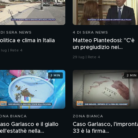
 DI SERA NEWS
4 DI SERA NEWS
olitica e clima in Italia
Matteo Piantedosi: "C'è
un pregiudizio nei
 lug | Rete 4
confronti della polizia"
29 lug | Rete 4
3 MIN
2 MIN
ONA BIANCA
ZONA BIANCA
aso Garlasco e il giallo
Caso Garlasco, l'impront
ell'estathè nella
33 è la firma