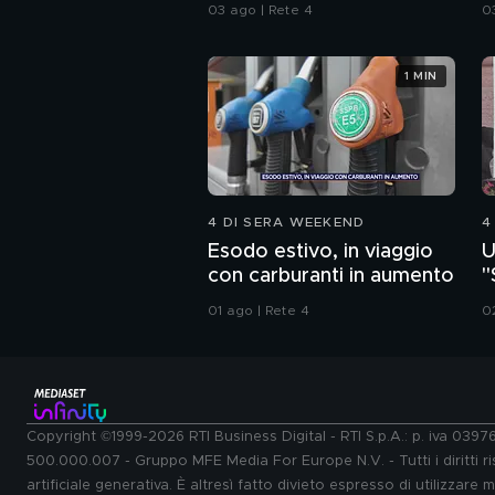
consulenze a confronto
s
03 ago | Rete 4
0
1 MIN
4 DI SERA WEEKEND
4
Esodo estivo, in viaggio
U
con carburanti in aumento
"
a
01 ago | Rete 4
0
Copyright ©1999-2026 RTI Business Digital - RTI S.p.A.: p. iva 039
500.000.007 - Gruppo MFE Media For Europe N.V. - Tutti i diritti ris
artificiale generativa. È altresì fatto divieto espresso di utilizzare