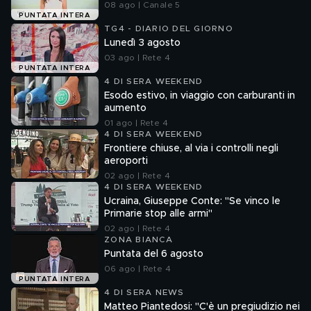
08 ago | Canale 5
PUNTATA INTERA
TG4 - DIARIO DEL GIORNO
Lunedì 3 agosto
03 ago | Rete 4
PUNTATA INTERA
4 DI SERA WEEKEND
Esodo estivo, in viaggio con carburanti in
aumento
01 ago | Rete 4
4 DI SERA WEEKEND
Frontiere chiuse, al via i controlli negli
aeroporti
02 ago | Rete 4
4 DI SERA WEEKEND
Ucraina, Giuseppe Conte: "Se vinco le
Primarie stop alle armi"
02 ago | Rete 4
ZONA BIANCA
Puntata del 6 agosto
06 ago | Rete 4
PUNTATA INTERA
4 DI SERA NEWS
Matteo Piantedosi: "C'è un pregiudizio nei