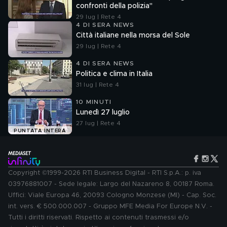
confronti della polizia"
29 lug | Rete 4
4 DI SERA NEWS
Città italiane nella morsa del Sole
29 lug | Rete 4
4 DI SERA NEWS
Politica e clima in Italia
31 lug | Rete 4
10 MINUTI
Lunedì 27 luglio
27 lug | Rete 4
PUNTATA INTERA
Copyright ©1999-2026 RTI Business Digital - RTI S.p.A.: p. iva
03976881007 - Sede legale: Largo del Nazareno 8, 00187 Roma.
Uffici: Viale Europa 46, 20093 Cologno Monzese (MI) - Cap. Soc.
int. vers. € 500.000.007 - Gruppo MFE Media For Europe N.V. -
Tutti i diritti riservati. Rispetto ai contenuti trasmessi e/o