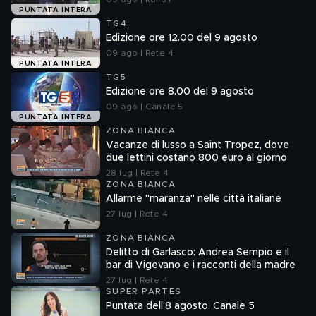
PUNTATA INTERA
TG4
Edizione ore 12.00 del 9 agosto
09 ago | Rete 4
PUNTATA INTERA
TG5
Edizione ore 8.00 del 9 agosto
09 ago | Canale 5
PUNTATA INTERA
ZONA BIANCA
Vacanze di lusso a Saint Tropez, dove
due lettini costano 800 euro al giorno
28 lug | Rete 4
ZONA BIANCA
Allarme "maranza" nelle città italiane
27 lug | Rete 4
ZONA BIANCA
Delitto di Garlasco: Andrea Sempio e il
bar di Vigevano e i racconti della madre
27 lug | Rete 4
SUPER PARTES
Puntata dell'8 agosto, Canale 5