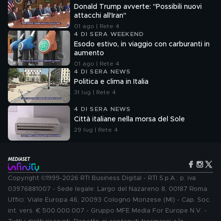
Donald Trump avverte: "Possibili nuovi
attacchi all'Iran"
01 ago | Rete 4
4 DI SERA WEEKEND
Esodo estivo, in viaggio con carburanti in
aumento
01 ago | Rete 4
4 DI SERA NEWS
Politica e clima in Italia
31 lug | Rete 4
4 DI SERA NEWS
Città italiane nella morsa del Sole
29 lug | Rete 4
Copyright ©1999-2026 RTI Business Digital - RTI S.p.A.: p. iva
03976881007 - Sede legale: Largo del Nazareno 8, 00187 Roma.
Uffici: Viale Europa 46, 20093 Cologno Monzese (MI) - Cap. Soc.
int. vers. € 500.000.007 - Gruppo MFE Media For Europe N.V. -