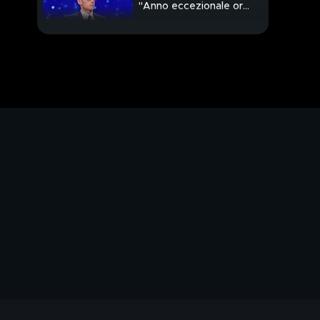
"Anno eccezionale ora
sfida mondiale"
Uccide la moglie
davanti ai figli
Militari all'estero per
pace e sicurezza
Ue su immigrazione
stretta e Stati sicuri