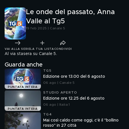
Le onde del passato, Anna
Valle al Tg5
19 feb 2025 | Canale 5
VAI ALLA SERIE
LA TUA LISTA
CONDIVIDI
Al via stasera su Canale 5.
Guarda anche
TG5
Edizione ore 13.00 del 6 agosto
06 ago | Canale 5
PUNTATA INTERA
STUDIO APERTO
Edizione ore 12.25 del 6 agosto
06 ago | Italia 1
PUNTATA INTERA
TG4
Mai così caldo come oggi, c'è il "bollino
rosso" in 27 città