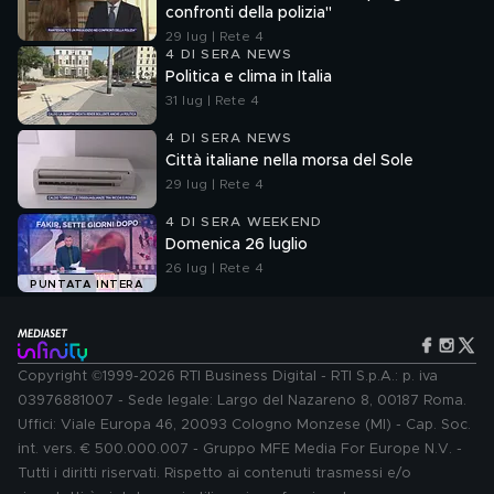
confronti della polizia"
29 lug | Rete 4
4 DI SERA NEWS
Politica e clima in Italia
31 lug | Rete 4
4 DI SERA NEWS
Città italiane nella morsa del Sole
29 lug | Rete 4
4 DI SERA WEEKEND
Domenica 26 luglio
26 lug | Rete 4
PUNTATA INTERA
Copyright ©1999-2026 RTI Business Digital - RTI S.p.A.: p. iva
03976881007 - Sede legale: Largo del Nazareno 8, 00187 Roma.
Uffici: Viale Europa 46, 20093 Cologno Monzese (MI) - Cap. Soc.
int. vers. € 500.000.007 - Gruppo MFE Media For Europe N.V. -
Tutti i diritti riservati. Rispetto ai contenuti trasmessi e/o