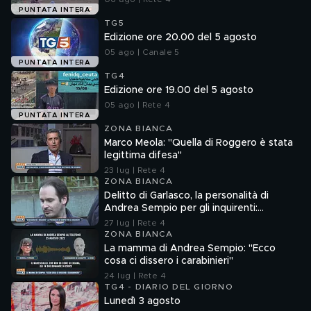
PUNTATA INTERA
TG5
Edizione ore 20.00 del 5 agosto
05 ago | Canale 5
PUNTATA INTERA
TG4
Edizione ore 19.00 del 5 agosto
05 ago | Rete 4
PUNTATA INTERA
ZONA BIANCA
Marco Meola: "Quella di Roggero è stata
legittima difesa"
23 lug | Rete 4
ZONA BIANCA
Delitto di Garlasco, la personalità di
Andrea Sempio per gli inquirenti:
"Ossessionato e bugiardo"
27 lug | Rete 4
ZONA BIANCA
La mamma di Andrea Sempio: "Ecco
cosa ci dissero i carabinieri"
24 lug | Rete 4
TG4 - DIARIO DEL GIORNO
Lunedì 3 agosto