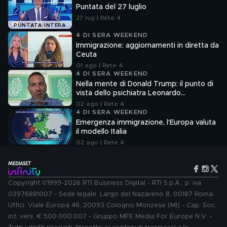
Puntata del 27 luglio
27 lug | Rete 4
PUNTATA INTERA
4 DI SERA WEEKEND
Immigrazione: aggiornamenti in diretta da
Ceuta
01 ago | Rete 4
4 DI SERA WEEKEND
Nella mente di Donald Trump: il punto di
vista dello psichiatra Leonardo
Mendolicchio
02 ago | Rete 4
4 DI SERA WEEKEND
Emergenza immigrazione, l'Europa valuta
il modello Italia
02 ago | Rete 4
Copyright ©1999-2026 RTI Business Digital - RTI S.p.A.: p. iva
03976881007 - Sede legale: Largo del Nazareno 8, 00187 Roma.
Uffici: Viale Europa 46, 20093 Cologno Monzese (MI) - Cap. Soc.
int. vers. € 500.000.007 - Gruppo MFE Media For Europe N.V. -