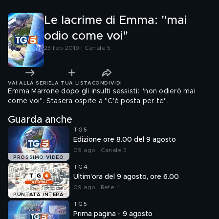
Le lacrime di Emma: "mai
odio come voi"
23 feb 2019 | Canale 5
VAI ALLA SERIE
LA TUA LISTA
CONDIVIDI
Emma Marrone dopo gli insulti sessisti: "non odierò mai
come voi". Stasera ospite a "C'è posta per te".
Guarda anche
TG5
Edizione ore 8.00 del 9 agosto
09 ago | Canale 5
PROSSIMO VIDEO
TG4
Ultim'ora del 9 agosto, ore 6.00
09 ago | Rete 4
PUNTATA INTERA
TG5
Prima pagina - 9 agosto