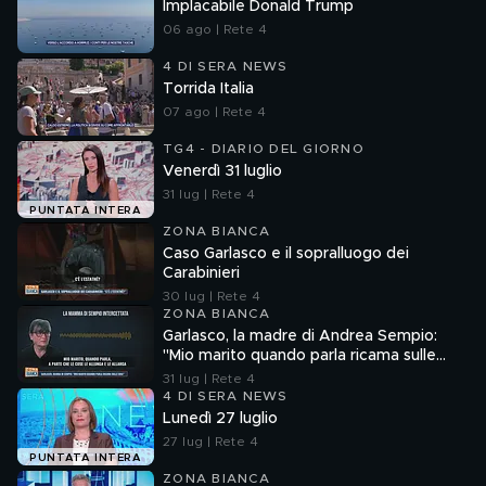
Implacabile Donald Trump
06 ago | Rete 4
4 DI SERA NEWS
Torrida Italia
07 ago | Rete 4
TG4 - DIARIO DEL GIORNO
Venerdì 31 luglio
31 lug | Rete 4
PUNTATA INTERA
ZONA BIANCA
Caso Garlasco e il sopralluogo dei
Carabinieri
30 lug | Rete 4
ZONA BIANCA
Garlasco, la madre di Andrea Sempio:
"Mio marito quando parla ricama sulle
cose"
31 lug | Rete 4
4 DI SERA NEWS
Lunedì 27 luglio
27 lug | Rete 4
PUNTATA INTERA
ZONA BIANCA