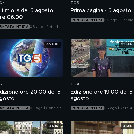
G4
TG5
ltim'ora del 6 agosto,
Prima pagina - 6 agosto
re 06.00
06 ago | Canale
PUNTATA INTERA
06 ago | Rete 4
UNTATA INTERA
40 MIN
33 MIN
G5
TG4
dizione ore 20.00 del 5
Edizione ore 19.00 del 5
gosto
agosto
05 ago | Canale 5
05 ago | Rete 4
UNTATA INTERA
PUNTATA INTERA
3 MIN
3 MIN