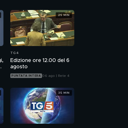
25 MIN
TG4
i,
Edizione ore 12.00 del 6
7
agosto
06 ago | Rete 4
PUNTATA INTERA
35 MIN