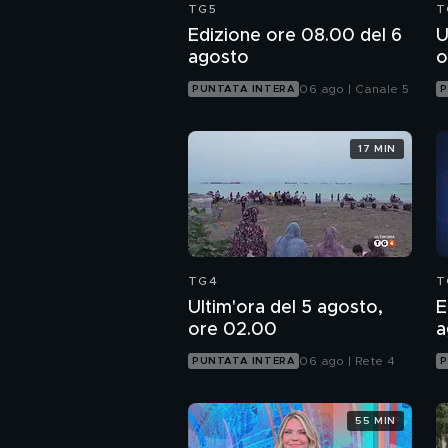
TG5
T
Edizione ore 08.00 del 6
U
agosto
o
06 ago | Canale 5
PUNTATA INTERA
P
17 MIN
TG4
T
Ultim'ora del 5 agosto,
E
ore 02.00
a
06 ago | Rete 4
PUNTATA INTERA
P
55 MIN