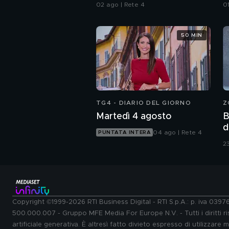
02 ago | Rete 4
0
50 MIN
TG4 - DIARIO DEL GIORNO
Z
Martedì 4 agosto
B
d
04 ago | Rete 4
PUNTATA INTERA
a
23
Copyright ©1999-2026 RTI Business Digital - RTI S.p.A.: p. iva 039
500.000.007 - Gruppo MFE Media For Europe N.V. - Tutti i diritti ris
artificiale generativa. È altresì fatto divieto espresso di utilizzare