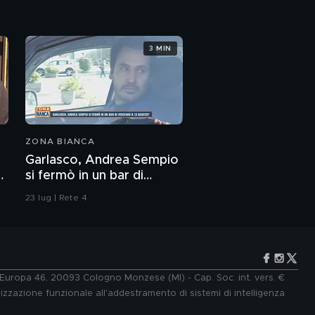
3 MIN
ZONA BIANCA
Garlasco, Andrea Sempio
si fermò in un bar di
Vigevano il 13 agosto?
23 lug | Rete 4
e Europa 46, 20093 Cologno Monzese (MI) - Cap. Soc. int. vers. €
lizzazione funzionale all'addestramento di sistemi di intelligenza