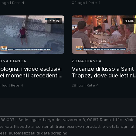
alle armi"
1 ago | Rete 4
02 ago | Rete 4
4 MIN
4 MIN
ONA BIANCA
ZONA BIANCA
ologna, i video esclusivi
Vacanze di lusso a Saint
ei momenti precedenti
Tropez, dove due lettini
lla morte di Fakir
costano 800 euro al
 lug | Rete 4
28 lug | Rete 4
giorno
76881007 - Sede legale: Largo del Nazareno 8, 00187 Roma. Uffici: Vial
ervati. Rispetto ai contenuti trasmessi e/o riprodotti è vietata ogni uti
 mezzi automatizzati di data scraping.