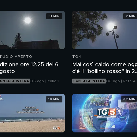
31 MIN
2 MIN
TUDIO APERTO
TG4
dizione ore 12.25 del 6
Mai così caldo come ogg
gosto
c'è il "bollino rosso" in 2
città
06 ago | Italia 1
06 ago | Rete 4
UNTATA INTERA
PUNTATA INTERA
18 MIN
67 MIN