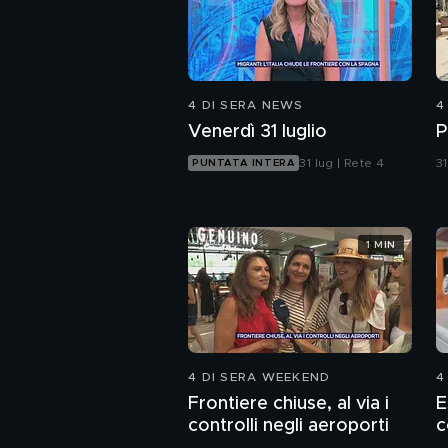
4 DI SERA NEWS
4
Venerdì 31 luglio
P
31 lug | Rete 4
31
PUNTATA INTERA
1 MIN
4 DI SERA WEEKEND
4
Frontiere chiuse, al via i
E
controlli negli aeroporti
c