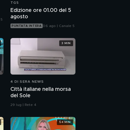
TG5
Edizione ore 01.00 del 5
agosto
 5
06 ago | Canale 5
PUNTATA INTERA
3 MIN
4 DI SERA NEWS
Città italiane nella morsa
del Sole
29 lug | Rete 4
54 MIN