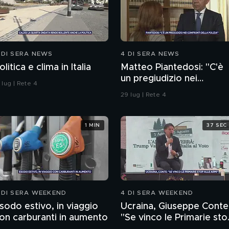
 DI SERA NEWS
4 DI SERA NEWS
olitica e clima in Italia
Matteo Piantedosi: "C'è
un pregiudizio nei
 lug | Rete 4
confronti della polizia"
29 lug | Rete 4
1 MIN
37 SEC
 DI SERA WEEKEND
4 DI SERA WEEKEND
sodo estivo, in viaggio
Ucraina, Giuseppe Conte
on carburanti in aumento
"Se vinco le Primarie sto