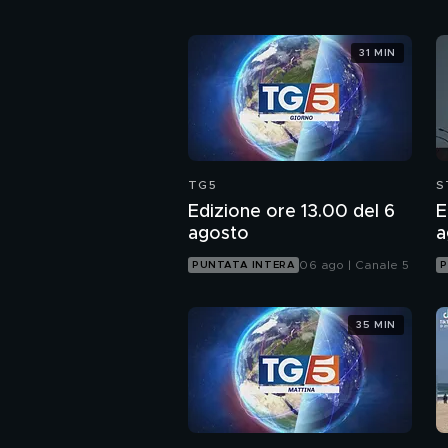
31 MIN
TG5
S
Edizione ore 13.00 del 6
E
agosto
a
06 ago | Canale 5
PUNTATA INTERA
P
35 MIN