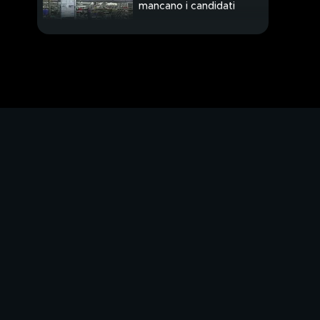
mancano i candidati
Al via il meeting di
Comunione e
liberazione
Rientro con caldo da
bollino rosso
Droni su Kursk, risposta
alle bombe su
Chernihiv