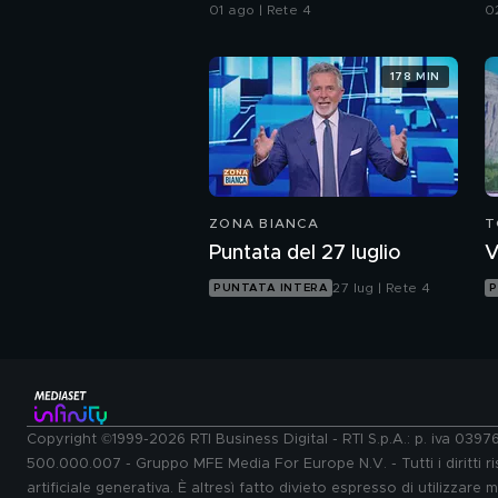
all'Iran"
I
01 ago | Rete 4
0
178 MIN
ZONA BIANCA
T
Puntata del 27 luglio
V
27 lug | Rete 4
PUNTATA INTERA
P
Copyright ©1999-2026 RTI Business Digital - RTI S.p.A.: p. iva 039
500.000.007 - Gruppo MFE Media For Europe N.V. - Tutti i diritti ris
artificiale generativa. È altresì fatto divieto espresso di utilizzare