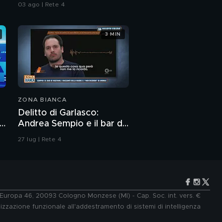
ostriche ed eccessi
03 ago | Rete 4
3 MIN
ZONA BIANCA
Delitto di Garlasco:
a
Andrea Sempio e il bar di
Vigevano e i racconti
27 lug | Rete 4
della madre
e Europa 46, 20093 Cologno Monzese (MI) - Cap. Soc. int. vers. €
lizzazione funzionale all'addestramento di sistemi di intelligenza