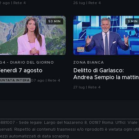
talia
2 ago | Rete 4
26 lug | Rete 4
53 MIN
3 MIN
G4 - DIARIO DEL GIORNO
ZONA BIANCA
enerdì 7 agosto
Delitto di Garlasco:
Andrea Sempio la mattin
07 ago | Rete 4
UNTATA INTERA
del delitto è stato in un
27 lug | Rete 4
bar?
76881007 - Sede legale: Largo del Nazareno 8, 00187 Roma. Uffici: Vial
ervati. Rispetto ai contenuti trasmessi e/o riprodotti è vietata ogni uti
 mezzi automatizzati di data scraping.