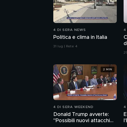
4 DI SERA NEWS
4
Politica e clima in Italia
C
d
31 lug | Rete 4
29
2 MIN
4 DI SERA WEEKEND
4
Donald Trump avverte:
E
"Possibili nuovi attacchi
l