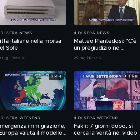
 DI SERA NEWS
4 DI SERA NEWS
ittà italiane nella morsa
Matteo Piantedosi: "C'è
el Sole
un pregiudizio nei
confronti della polizia"
 lug | Rete 4
29 lug | Rete 4
3 MIN
3 MIN
 DI SERA WEEKEND
4 DI SERA WEEKEND
mergenza immigrazione,
Fakir: 7 giorni dopo, si
'Europa valuta il modello
cerca la verità nei video