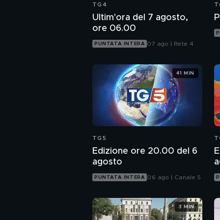
TG4
T
Ultim'ora del 7 agosto,
P
ore 06.00
P
07 ago | Rete 4
PUNTATA INTERA
41 MIN
TG5
T
Edizione ore 20.00 del 6
E
agosto
a
06 ago | Canale 5
PUNTATA INTERA
P
3 MIN