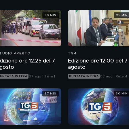
30 MIN
25 MIN
TUDIO APERTO
TG4
dizione ore 12.25 del 7
Edizione ore 12.00 del 7
gosto
agosto
07 ago | Italia 1
07 ago | Rete 4
UNTATA INTERA
PUNTATA INTERA
67 MIN
30 MIN