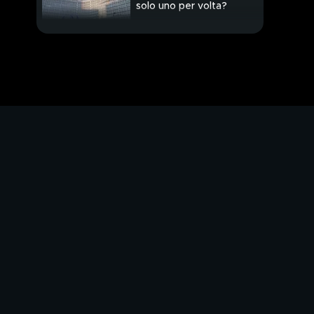
solo uno per volta?
Contrattacco di Kiev,
spenta Zaporizhzhia
L'ultimo viaggio tra ali
di folla