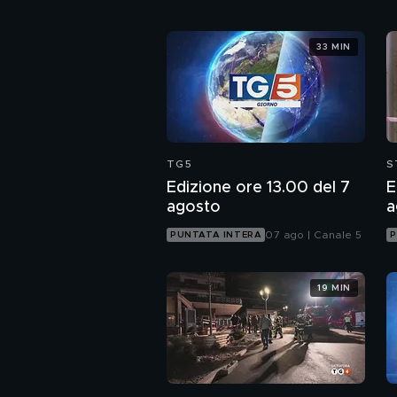
33 MIN
TG5
S
Edizione ore 13.00 del 7
E
agosto
a
07 ago | Canale 5
PUNTATA INTERA
P
19 MIN