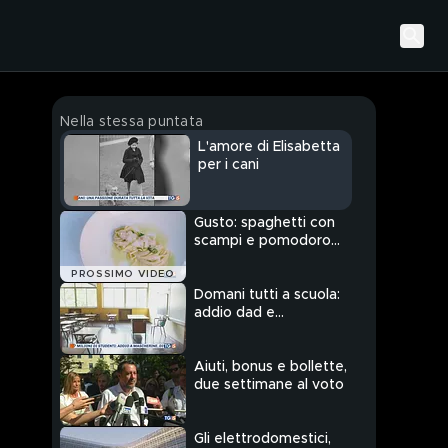
Nella stessa puntata
L'amore di Elisabetta
per i cani
Gusto: spaghetti con
scampi e pomodoro
giallo e verde
PROSSIMO VIDEO
Domani tutti a scuola:
addio dad e
mascherine
Aiuti, bonus e bollette,
due settimane al voto
Gli elettrodomestici,