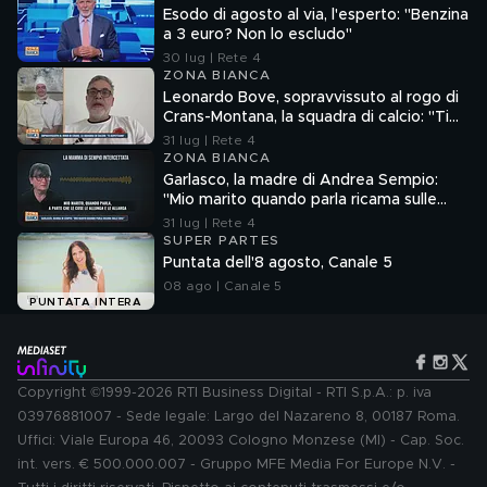
Esodo di agosto al via, l'esperto: "Benzina
a 3 euro? Non lo escludo"
30 lug | Rete 4
ZONA BIANCA
Leonardo Bove, sopravvissuto al rogo di
Crans-Montana, la squadra di calcio: "Ti
aspettiamo"
31 lug | Rete 4
ZONA BIANCA
Garlasco, la madre di Andrea Sempio:
"Mio marito quando parla ricama sulle
cose"
31 lug | Rete 4
SUPER PARTES
Puntata dell'8 agosto, Canale 5
08 ago | Canale 5
PUNTATA INTERA
Copyright ©1999-2026 RTI Business Digital - RTI S.p.A.: p. iva
03976881007 - Sede legale: Largo del Nazareno 8, 00187 Roma.
Uffici: Viale Europa 46, 20093 Cologno Monzese (MI) - Cap. Soc.
int. vers. € 500.000.007 - Gruppo MFE Media For Europe N.V. -