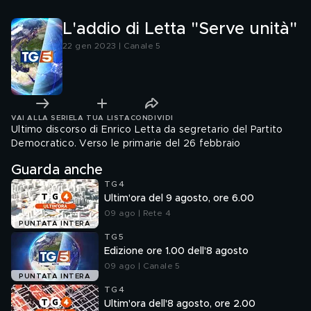
L'addio di Letta "Serve unità"
22 gen 2023 | Canale 5
VAI ALLA SERIE
LA TUA LISTA
CONDIVIDI
Ultimo discorso di Enrico Letta da segretario del Partito
Democratico. Verso le primarie del 26 febbraio
Guarda anche
TG4
Ultim'ora del 9 agosto, ore 6.00
09 ago | Rete 4
PUNTATA INTERA
TG5
Edizione ore 1.00 dell'8 agosto
09 ago | Canale 5
PUNTATA INTERA
TG4
Ultim'ora dell'8 agosto, ore 2.00