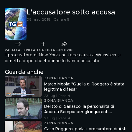
L'accusatore sotto accusa
08 mag 2018 | Canale 5
VAI ALLA SERIE
LA TUA LISTA
CONDIVIDI
Il procuratore di New York che fece causa a Weinstein si
dimette dopo che 4 donne lo hanno accusato.
Guarda anche
ZONA BIANCA
Marco Meola: "Quella di Roggero è stata
legittima difesa"
23 lug | Rete 4
ZONA BIANCA
Delitto di Garlasco, la personalità di
Andrea Sempio per gli inquirenti:
"Ossessionato e bugiardo"
27 lug | Rete 4
ZONA BIANCA
Caso Roggero, parla il procuratore di Asti: