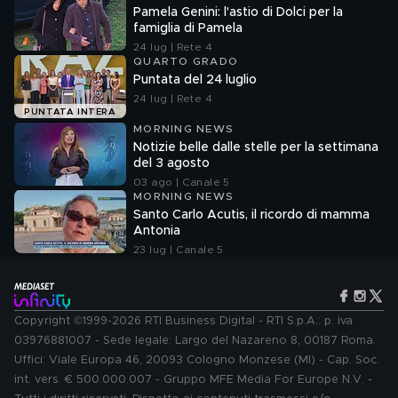
Pamela Genini: l'astio di Dolci per la
famiglia di Pamela
24 lug | Rete 4
QUARTO GRADO
Puntata del 24 luglio
24 lug | Rete 4
PUNTATA INTERA
MORNING NEWS
Notizie belle dalle stelle per la settimana
del 3 agosto
03 ago | Canale 5
MORNING NEWS
Santo Carlo Acutis, il ricordo di mamma
Antonia
23 lug | Canale 5
Copyright ©1999-2026 RTI Business Digital - RTI S.p.A.: p. iva
03976881007 - Sede legale: Largo del Nazareno 8, 00187 Roma.
Uffici: Viale Europa 46, 20093 Cologno Monzese (MI) - Cap. Soc.
int. vers. € 500.000.007 - Gruppo MFE Media For Europe N.V. -