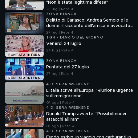
"Non è stata legittima difesa"
23 lug | Rete 4
ZONA BIANCA
Delitto di Garlasco: Andrea Sempio e le
donne, il racconto dell'amica e avvocato
Angela Taccia
27 lug | Rete 4
TG4 - DIARIO DEL GIORNO
Venerdì 24 luglio
24 lug | Rete 4
PUNTATA INTERA
ZONA BIANCA
Puntata del 27 luglio
27 lug | Rete 4
PUNTATA INTERA
4 DI SERA WEEKEND
L'Italia scrive all'Europa: "Riunione urgente
sull'immigrazione"
01 ago | Rete 4
4 DI SERA WEEKEND
Donald Trump avverte: "Possibili nuovi
attacchi all'Iran"
01 ago | Rete 4
4 DI SERA WEEKEND
Esodo estivo, in viaggio con carburanti in