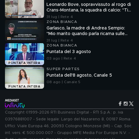
Leonardo Bove, sopravvissuto al rogo di
Crans-Montana, la squadra di calcio: "Ti
aspettiamo"
31 lug | Rete 4
ZONA BIANCA
Garlasco, la madre di Andrea Sempio:
"Mio marito quando parla ricama sulle
cose"
31 lug | Rete 4
ZONA BIANCA
Puntata del 3 agosto
03 ago | Rete 4
PUNTATA INTERA
SUPER PARTES
Puntata dell'8 agosto, Canale 5
08 ago | Canale 5
PUNTATA INTERA
Copyright ©1999-2026 RTI Business Digital - RTI S.p.A.: p. iva
03976881007 - Sede legale: Largo del Nazareno 8, 00187 Roma.
Uffici: Viale Europa 46, 20093 Cologno Monzese (MI) - Cap. Soc.
int. vers. € 500.000.007 - Gruppo MFE Media For Europe N.V. -