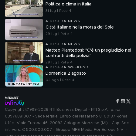
Politica e clima in Italia
31 lug | Rete 4
4 DI SERA NEWS
Città italiane nella morsa del Sole
29 lug | Rete 4
4 DI SERA NEWS
Matteo Piantedosi: "C'è un pregiudizio nei
confronti della polizia"
29 lug | Rete 4
4 DI SERA WEEKEND
Domenica 2 agosto
02 ago | Rete 4
PUNTATA INTERA
Copyright ©1999-2026 RTI Business Digital - RTI S.p.A.: p. iva
03976881007 - Sede legale: Largo del Nazareno 8, 00187 Roma.
Uffici: Viale Europa 46, 20093 Cologno Monzese (MI) - Cap. Soc.
int. vers. € 500.000.007 - Gruppo MFE Media For Europe N.V. -