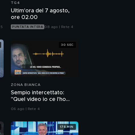
TG4
Ultim'ora del 7 agosto,
ore 02.00
 5
08 ago | Rete 4
PUNTATA INTERA
30 SEC
ZONA BIANCA
Sempio intercettato:
"Quel video io ce l'ho
dentro la penna"
06 ago | Rete 4
178 MIN