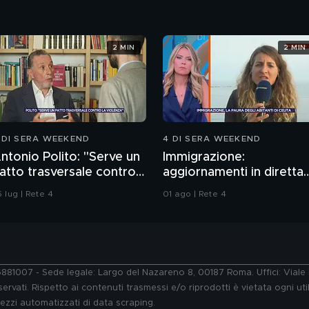
2 MIN
2 MIN
 DI SERA WEEKEND
4 DI SERA WEEKEND
ntonio Polito: "Serve un
Immigrazione:
atto trasversale contro
aggiornamenti in diretta
a violenza"
da Ceuta
 lug | Rete 4
01 ago | Rete 4
76881007 - Sede legale: Largo del Nazareno 8, 00187 Roma. Uffici: Vial
ervati. Rispetto ai contenuti trasmessi e/o riprodotti è vietata ogni uti
 mezzi automatizzati di data scraping.