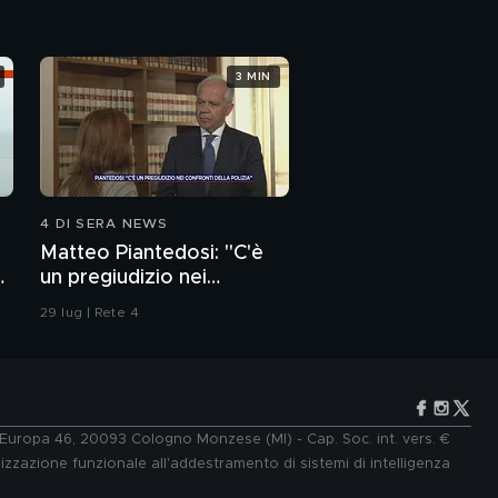
3 MIN
4 DI SERA NEWS
Matteo Piantedosi: "C'è
un pregiudizio nei
confronti della polizia"
29 lug | Rete 4
e Europa 46, 20093 Cologno Monzese (MI) - Cap. Soc. int. vers. €
lizzazione funzionale all'addestramento di sistemi di intelligenza