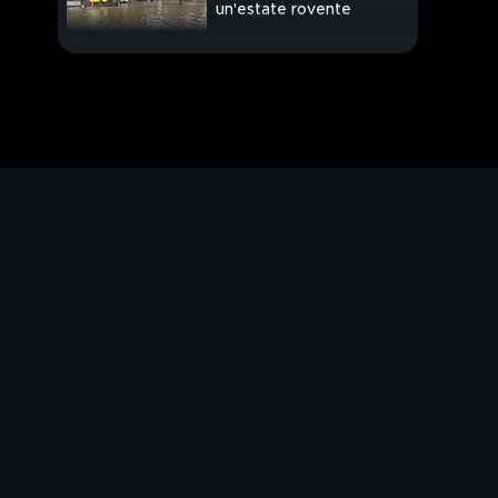
un'estate rovente
Sangiuliano, è scontro
Grillo contro Conte