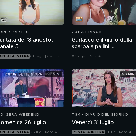
UPER PARTES
ZONA BIANCA
untata dell'8 agosto,
Garlasco e il giallo della
anale 5
scarpa a pallini:
compatibile col piede di
08 ago | Canale 5
06 ago | Rete 4
UNTATA INTERA
Sempio?
53 MIN
50 MIN
 DI SERA WEEKEND
TG4 - DIARIO DEL GIORNO
omenica 26 luglio
Venerdì 31 luglio
26 lug | Rete 4
31 lug | Rete 4
UNTATA INTERA
PUNTATA INTERA