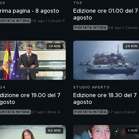
G5
TG5
rima pagina - 8 agosto
Edizione ore 01.00 del 7
agosto
08 ago | Canale 5
UNTATA INTERA
08 ago | Canale
PUNTATA INTERA
34 MIN
24 MIN
G4
STUDIO APERTO
dizione ore 19.00 del 7
Edizione ore 18.30 del 7
gosto
agosto
07 ago | Rete 4
07 ago | Italia 1
UNTATA INTERA
PUNTATA INTERA
65 MIN
3 MIN