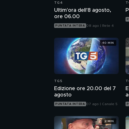
TG4
T
Ultim'ora dell'8 agosto,
P
ore 06.00
P
08 ago | Rete 4
PUNTATA INTERA
40 MIN
TG5
T
Edizione ore 20.00 del 7
E
agosto
a
07 ago | Canale 5
PUNTATA INTERA
P
2 MIN