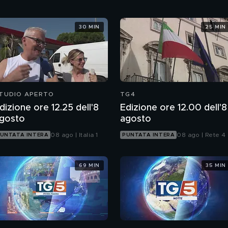
30 MIN
25 MIN
TUDIO APERTO
TG4
dizione ore 12.25 dell'8
Edizione ore 12.00 dell'8
gosto
agosto
08 ago | Italia 1
08 ago | Rete 4
UNTATA INTERA
PUNTATA INTERA
69 MIN
35 MIN