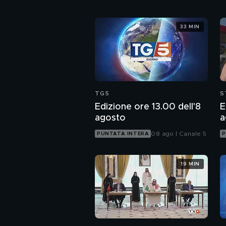
33 MIN
TG5
S
Edizione ore 13.00 dell'8
E
agosto
a
08 ago | Canale 5
PUNTATA INTERA
P
19 MIN