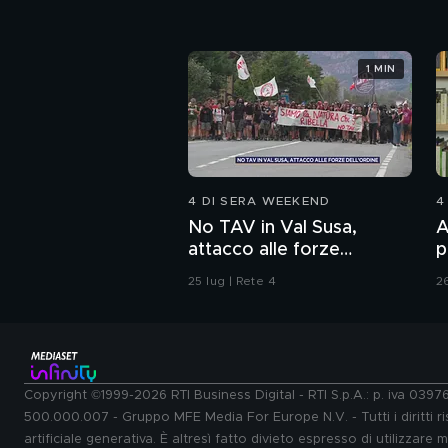
1 MIN
4 DI SERA WEEKEND
4
No TAV in Val Susa,
A
attacco alle forze
p
dell'ordine
l
25 lug | Rete 4
26
Copyright ©1999-2026 RTI Business Digital - RTI S.p.A.: p. iva 039
500.000.007 - Gruppo MFE Media For Europe N.V. - Tutti i diritti ris
artificiale generativa. È altresì fatto divieto espresso di utilizzare