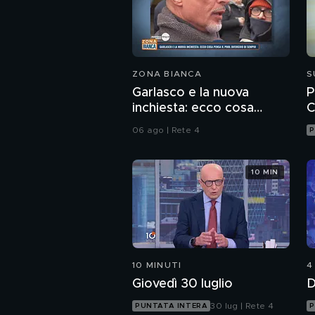
ZONA BIANCA
S
Garlasco e la nuova
P
inchiesta: ecco cosa
C
pensa il pool difensivo di
06 ago | Rete 4
P
Sempio
10 MIN
10 MINUTI
4
Giovedì 30 luglio
D
30 lug | Rete 4
PUNTATA INTERA
P