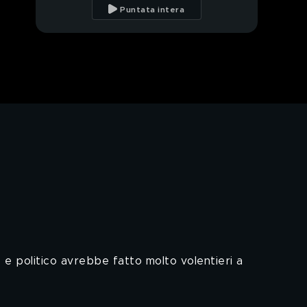
uomo poliedrico
Puntata intera
Il saluto di Papa
Francesco a Silvio
Berlusconi
Il saluto di Gianfranco
Rotondi a Silvio
Berlusconi
Silvio Berlusconi e il
mondo dello sport
Silvio Berlusconi
secondo i personaggi
della storia della
televisione
Silvio Berlusconi
secondo i grandi
protagonisti di
ore e politico avrebbe fatto molto volentieri a
Mediaset
Silvio Berlusconi e il
cinema