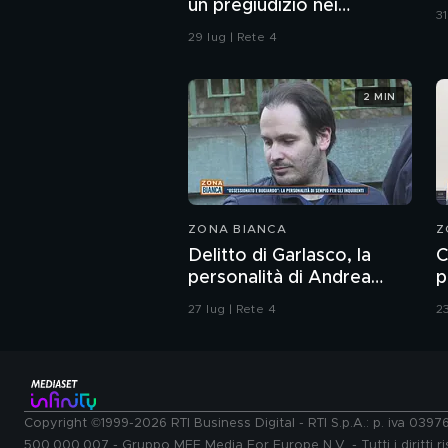
un pregiudizio nei
31
confronti della polizia"
29 lug | Rete 4
2 MIN
ZONA BIANCA
Z
Delitto di Garlasco, la
C
personalità di Andrea
p
Sempio per gli inquirenti:
è
27 lug | Rete 4
23
"Ossessionato e
bugiardo"
Copyright ©1999-2026 RTI Business Digital - RTI S.p.A.: p. iva 039
500.000.007 - Gruppo MFE Media For Europe N.V. - Tutti i diritti ris