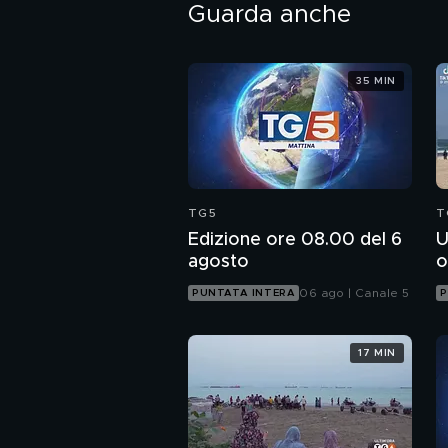
Guarda anche
35 MIN
TG5
T
Edizione ore 08.00 del 6
U
agosto
o
06 ago | Canale 5
PUNTATA INTERA
P
17 MIN