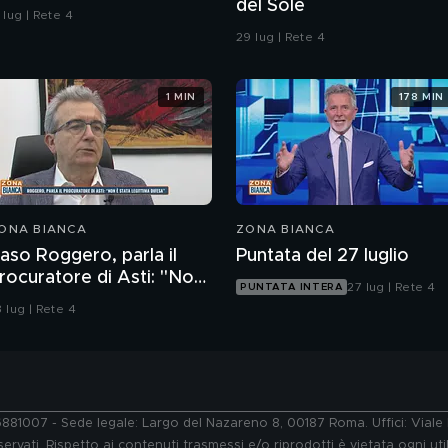
del Sole
 lug | Rete 4
29 lug | Rete 4
1 MIN
178 MIN
ONA BIANCA
ZONA BIANCA
aso Roggero, parla il
Puntata del 27 luglio
rocuratore di Asti: "Non
27 lug | Rete 4
PUNTATA INTERA
 stata legittima difesa"
 lug | Rete 4
76881007 - Sede legale: Largo del Nazareno 8, 00187 Roma. Uffici: Vial
ervati. Rispetto ai contenuti trasmessi e/o riprodotti è vietata ogni uti