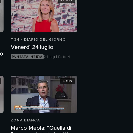
42 MIN
Le reazioni dei leader
internazionali alla
morte di Silvio
Berlusconi
Massimo Martinelli e il
ricordo di Silvio
Berlusconi
TG4 - DIARIO DEL GIORNO
Silvio Berlusconi: il
Venerdì 24 luglio
ricordo della gente
to
comune
24 lug | Rete 4
PUNTATA INTERA
Silvio Berlusconi e il
sogno del Ponte sullo
Stretto
6 MIN
Carlo Bonomi e il
ricordo di Silvio
Berlusconi
Tommaso Cerno
ricorda Silvio
Berlusconi
ZONA BIANCA
Marco Meola: "Quella di
La storia giudiziaria di