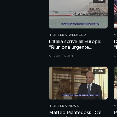
3 MIN
4 DI SERA WEEKEND
4
L'Italia scrive all'Europa:
D
"Riunione urgente
"
sull'immigrazione"
a
01 ago | Rete 4
0
3 MIN
4 DI SERA NEWS
4
Matteo Piantedosi: "C'è
P