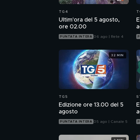
TG4
T
Ultim'ora del 5 agosto,
E
ore 02.00
a
06 ago | Rete 4
PUNTATA INTERA
P
32 MIN
TG5
S
Edizione ore 13.00 del 5
E
agosto
a
05 ago | Canale 5
PUNTATA INTERA
P