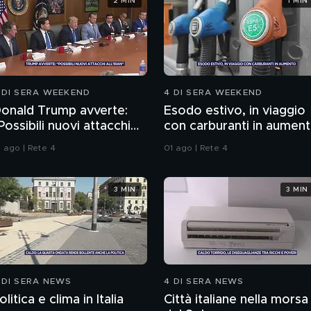
2 MIN
1 MIN
 DI SERA WEEKEND
4 DI SERA WEEKEND
onald Trump avverte:
Esodo estivo, in viaggio
Possibili nuovi attacchi
con carburanti in aumen
ll'Iran"
1 ago | Rete 4
01 ago | Rete 4
3 MIN
3 MIN
 DI SERA NEWS
4 DI SERA NEWS
olitica e clima in Italia
Città italiane nella morsa