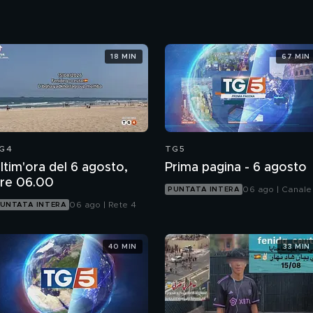
18 MIN
67 MIN
G4
TG5
ltim'ora del 6 agosto,
Prima pagina - 6 agosto
re 06.00
06 ago | Canale
PUNTATA INTERA
06 ago | Rete 4
UNTATA INTERA
40 MIN
33 MIN