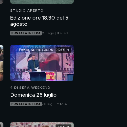
Le parole di
STUDIO APERTO
Alessandro Sallusti per
Silvio Berlusconi
Edizione ore 18.30 del 5
agosto
Silvio Berlusconi: il
saluto di Antonio
05 ago | Italia 1
PUNTATA INTERA
Tajani
Le parole di Piero
53 MIN
Sansonetti per Silvio
Berlusconi
Silvio Berlusconi e il
rapporto con i suoi
nipoti
4 DI SERA WEEKEND
Pietro Senaldi e il
ricordo di Silvio
Domenica 26 luglio
Berlusconi
26 lug | Rete 4
PUNTATA INTERA
Francesco Rutelli
ricorda Silvio
Berlusconi