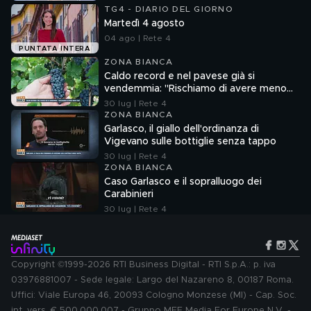
TG4 - DIARIO DEL GIORNO
Martedì 4 agosto
04 ago | Rete 4
PUNTATA INTERA
ZONA BIANCA
Caldo record e nel pavese già si
vendemmia: "Rischiamo di avere meno
vino"
30 lug | Rete 4
ZONA BIANCA
Garlasco, il giallo dell'ordinanza di
Vigevano sulle bottiglie senza tappo
30 lug | Rete 4
ZONA BIANCA
Caso Garlasco e il sopralluogo dei
Carabinieri
30 lug | Rete 4
Copyright ©1999-2026 RTI Business Digital - RTI S.p.A.: p. iva
03976881007 - Sede legale: Largo del Nazareno 8, 00187 Roma.
Uffici: Viale Europa 46, 20093 Cologno Monzese (MI) - Cap. Soc.
int. vers. € 500.000.007 - Gruppo MFE Media For Europe N.V. -