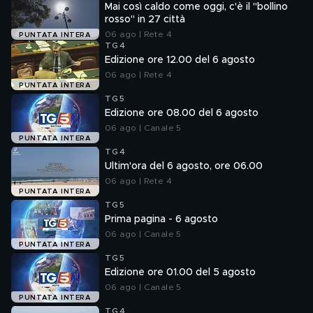
Mai così caldo come oggi, c'è il "bollino
rosso" in 27 città
06 ago | Rete 4
PUNTATA INTERA
TG4
Edizione ore 12.00 del 6 agosto
06 ago | Rete 4
PUNTATA INTERA
TG5
Edizione ore 08.00 del 6 agosto
06 ago | Canale 5
PUNTATA INTERA
TG4
Ultim'ora del 6 agosto, ore 06.00
06 ago | Rete 4
PUNTATA INTERA
TG5
Prima pagina - 6 agosto
06 ago | Canale 5
PUNTATA INTERA
TG5
Edizione ore 01.00 del 5 agosto
06 ago | Canale 5
PUNTATA INTERA
TG4