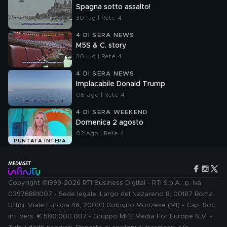
Spagna sotto assalto!
30 lug | Rete 4
4 DI SERA NEWS
M5S & C. story
30 lug | Rete 4
4 DI SERA NEWS
Implacabile Donald Trump
06 ago | Rete 4
4 DI SERA WEEKEND
Domenica 2 agosto
02 ago | Rete 4
PUNTATA INTERA
Copyright ©1999-2026 RTI Business Digital - RTI S.p.A.: p. iva
03976881007 - Sede legale: Largo del Nazareno 8, 00187 Roma.
Uffici: Viale Europa 46, 20093 Cologno Monzese (MI) - Cap. Soc.
int. vers. € 500.000.007 - Gruppo MFE Media For Europe N.V. -