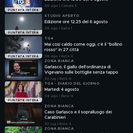
06 ago | Canale 5
PUNTATA INTERA
STUDIO APERTO
Edizione ore 12.25 del 6 agosto
06 ago | Italia 1
PUNTATA INTERA
TG4
Mai così caldo come oggi, c'è il "bollino
rosso" in 27 città
06 ago | Rete 4
PUNTATA INTERA
ZONA BIANCA
Garlasco, il giallo dell'ordinanza di
Vigevano sulle bottiglie senza tappo
30 lug | Rete 4
TG4 - DIARIO DEL GIORNO
Martedì 4 agosto
04 ago | Rete 4
PUNTATA INTERA
ZONA BIANCA
Caso Garlasco e il sopralluogo dei
Carabinieri
30 lug | Rete 4
ZONA BIANCA