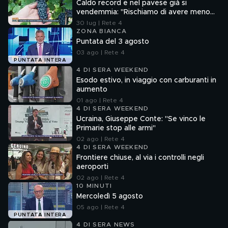
Caldo record e nel pavese già si
vendemmia: "Rischiamo di avere meno
vino"
30 lug | Rete 4
ZONA BIANCA
Puntata del 3 agosto
03 ago | Rete 4
PUNTATA INTERA
4 DI SERA WEEKEND
Esodo estivo, in viaggio con carburanti in
aumento
01 ago | Rete 4
4 DI SERA WEEKEND
Ucraina, Giuseppe Conte: "Se vinco le
Primarie stop alle armi"
02 ago | Rete 4
4 DI SERA WEEKEND
Frontiere chiuse, al via i controlli negli
aeroporti
02 ago | Rete 4
10 MINUTI
Mercoledì 5 agosto
05 ago | Rete 4
PUNTATA INTERA
4 DI SERA NEWS